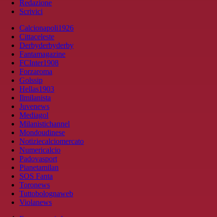
Redazione
Scrivici
Calcionapoli1926
Cittaceleste
Derbyderbyderby
Fantamagazine
FCInter1908
Forzaroma
Golssip
Hellas1903
Ilmilanista
Juvenews
Mediagol
Milanistichannel
Mondoudinese
Notiziecalciomercato
Numericalcio
Padovasport
Pianetamilan
SOS Fanta
Toronews
Tuttobolognaweb
Violanews