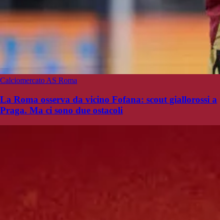
Calciomercato AS Roma
La Roma osserva da vicino Fofana: scout giallorossi a
Praga. Ma ci sono due ostacoli