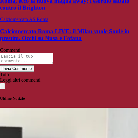
Roma, ecco la nuova maglia away: l'esordio sabato
contro il Brighton
Calciomercato AS Roma
Calciomercato Roma LIVE: il Milan vuole Soulé in
prestito. Occhi su Nusa e Fofana
Commenti
Invia Commento
Tutti
Leggi altri commenti
Ultime Notizie