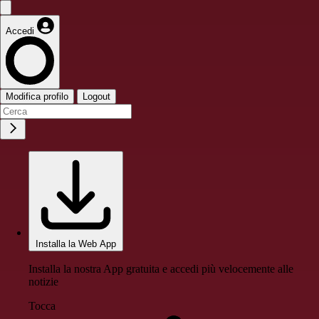
Accedi
Modifica profilo
Logout
Installa la Web App
Installa la nostra App gratuita e accedi più velocemente alle
notizie
Tocca