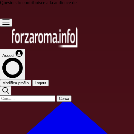
Questo sito contribuisce alla audience de
Accedi
Modifica profilo
Logout
Cerca