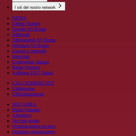
I siti del nostro network
NEWS
Ultime Notizie
Pagelle AS Roma
Editoriali
Allenamenti AS Roma
Infortuni AS Roma
Gossip e curiosità
Interviste
Conferenze stampa
Radio Pensieri
AsRoma 1927 Futsal
CALCIOMERCATO
Ultimissime
Ufficializzazioni
SQUADRA
Prima Squadra
Allenatori
Vecchie glorie
Organigramma tecnico
Struttura organizzativa