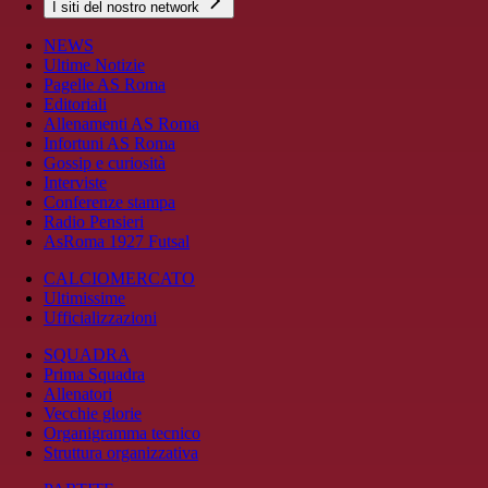
I siti del nostro network
NEWS
Ultime Notizie
Pagelle AS Roma
Editoriali
Allenamenti AS Roma
Infortuni AS Roma
Gossip e curiosità
Interviste
Conferenze stampa
Radio Pensieri
AsRoma 1927 Futsal
CALCIOMERCATO
Ultimissime
Ufficializzazioni
SQUADRA
Prima Squadra
Allenatori
Vecchie glorie
Organigramma tecnico
Struttura organizzativa