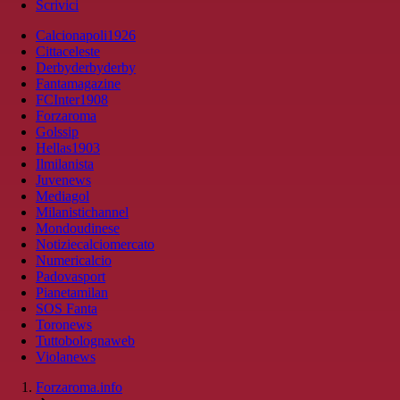
Scrivici
Calcionapoli1926
Cittaceleste
Derbyderbyderby
Fantamagazine
FCInter1908
Forzaroma
Golssip
Hellas1903
Ilmilanista
Juvenews
Mediagol
Milanistichannel
Mondoudinese
Notiziecalciomercato
Numericalcio
Padovasport
Pianetamilan
SOS Fanta
Toronews
Tuttobolognaweb
Violanews
Forzaroma.info