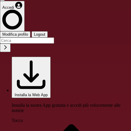
Accedi
Modifica profilo
Logout
Installa la Web App
Installa la nostra App gratuita e accedi più velocemente alle
notizie
Tocca