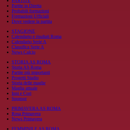
PARTITE
Partite in Diretta
Probabili formazioni
Formazioni Ufficiali
Dove vedere la partita
STAGIONE
Calendario e risultati Roma
Calendario Serie A
Classifica Serie A
News Calcio
STORIA AS ROMA
Storia AS Roma
Partite più importanti
Progetti Stadio
Storia delle maglie
Maglia attuale
Inni e Cori
Sponsor
PRIMAVERA AS ROMA
Rosa Primavera
News Primavera
FEMMINILE AS ROMA