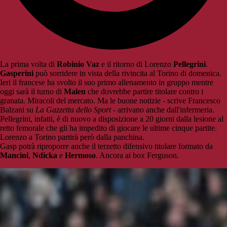
La prima volta di
Robinio Vaz
e il ritorno di Lorenzo
Pellegrini
.
Gasperini
può sorridere in vista della rivincita al Torino di domenica.
Ieri il francese ha svolto il suo primo allenamento in gruppo mentre
oggi sarà il turno di
Malen
che dovrebbe partire titolare contro i
granata. Miracoli del mercato. Ma le buone notizie - scrive Francesco
Balzani su
La Gazzetta dello Sport
- arrivano anche dall'infermeria.
Pellegrini, infatti, è di nuovo a disposizione a 20 giorni dalla lesione al
retto femorale che gli ha impedito di giocare le ultime cinque partite.
Lorenzo a Torino partirà però dalla panchina.
Gasp potrà riproporre anche il terzetto difensivo titolare formato da
Mancini
,
Ndicka
e
Hermoso
. Ancora ai box Ferguson.