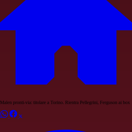
Malen pronti-via: titolare a Torino. Rientra Pellegrini, Ferguson ai box