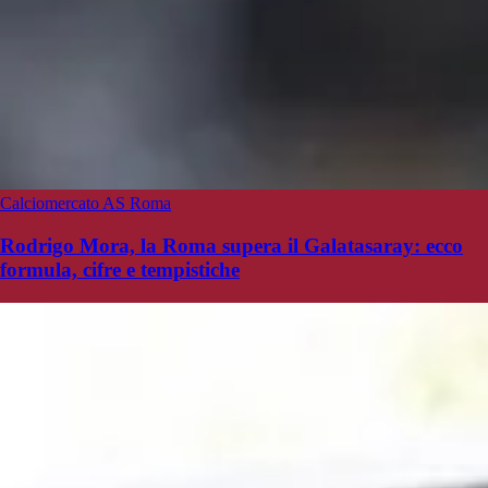
Calciomercato AS Roma
Rodrigo Mora, la Roma supera il Galatasaray: ecco
formula, cifre e tempistiche