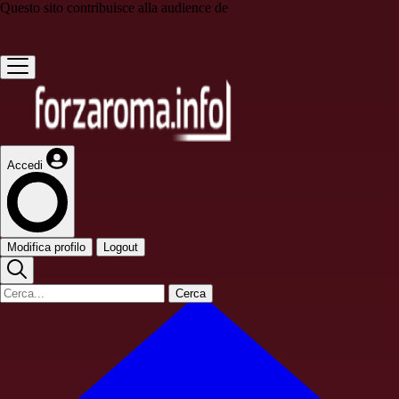
Questo sito contribuisce alla audience de
Accedi
Modifica profilo
Logout
Cerca