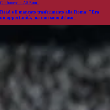
Calciomercato AS Roma
Read e il mancato trasferimento alla Roma: "Era
un'opportunità, ma non sono deluso"