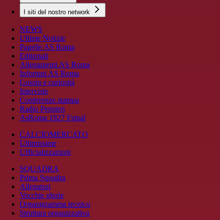
I siti del nostro network
NEWS
Ultime Notizie
Pagelle AS Roma
Editoriali
Allenamenti AS Roma
Infortuni AS Roma
Gossip e curiosità
Interviste
Conferenze stampa
Radio Pensieri
AsRoma 1927 Futsal
CALCIOMERCATO
Ultimissime
Ufficializzazioni
SQUADRA
Prima Squadra
Allenatori
Vecchie glorie
Organigramma tecnico
Struttura organizzativa