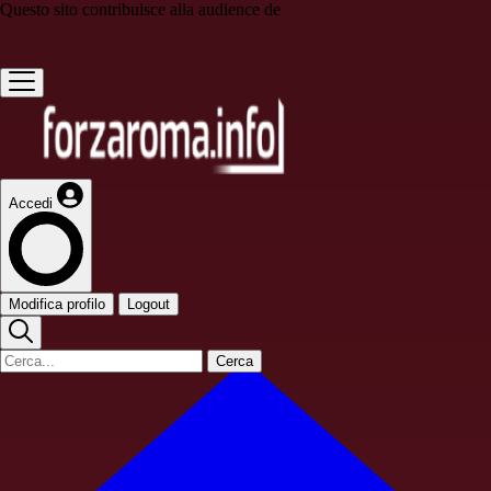
Questo sito contribuisce alla audience de
Accedi
Modifica profilo
Logout
Cerca