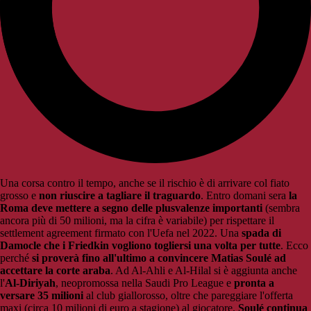
Una corsa contro il tempo, anche se il rischio è di arrivare col fiato
grosso e
non riuscire a tagliare il traguardo
. Entro domani sera
la
Roma deve mettere a segno delle plusvalenze importanti
(sembra
ancora più di 50 milioni, ma la cifra è variabile) per rispettare il
settlement agreement firmato con l'Uefa nel 2022. Una
spada di
Damocle che i Friedkin vogliono togliersi una volta per tutte
. Ecco
perché
si proverà fino all'ultimo a convincere Matias Soulé ad
accettare la corte araba
. Ad Al-Ahli e Al-Hilal si è aggiunta anche
l'
Al-Diriyah
, neopromossa nella Saudi Pro League e
pronta a
versare 35 milioni
al club giallorosso, oltre che pareggiare l'offerta
maxi (circa 10 milioni di euro a stagione) al giocatore.
Soulé continua