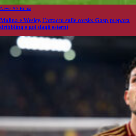
News AS Roma
Molina e Wesley, l'attacco sulle corsie: Gasp prepara
dribbling e gol dagli esterni