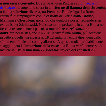
a non essere convinto
. Lo scrive Andrea Pugliese su
La Gazzetta
dello Sport
. L'argentino spera in un
ritorno di fiamma della Juventus
o in una
soluzione diversa
, tra Premier e Bundesliga. La Roma
cercherà di rimpinguare con le
cessioni
dei vari
Salah-Eddine,
Mannini e Cherubini
, sperando che qualcosa possa riaccendersi in
extremis per
Ziolkowski
. Nel caso molto probabile in cui la Roma non
riesca a restare dentro i paletti,
a novembre verrà sanzionata
dall'Uefa
per la stagione 2027/28. Arriverà una
multa
, più cospicua
rispetto a quelle già incassate:
10-12 milioni
, l'entità dipenderà dallo
sforamento finale dei conti giallorossi. A questa multa, probabilmente,
si aggiungerà la
limitazione della rosa
: alla Roma verrà permesso di
mettere in lista al
massimo 22 giocatori invece dei consueti 25
.