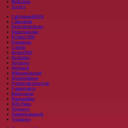
Redazione
Scrivici
Calcionapoli1926
Cittaceleste
Derbyderbyderby
Fantamagazine
FCInter1908
Forzaroma
Golssip
Hellas1903
Ilmilanista
Juvenews
Mediagol
Milanistichannel
Mondoudinese
Notiziecalciomercato
Numericalcio
Padovasport
Pianetamilan
SOS Fanta
Toronews
Tuttobolognaweb
Violanews