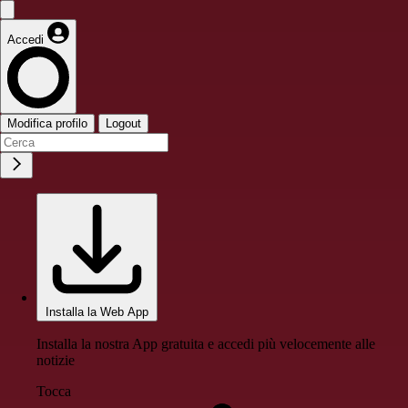
Accedi
Modifica profilo
Logout
Installa la Web App
Installa la nostra App gratuita e accedi più velocemente alle
notizie
Tocca