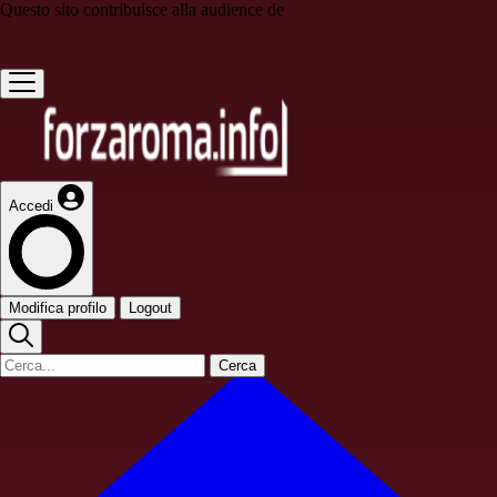
Questo sito contribuisce alla audience de
Accedi
Modifica profilo
Logout
Cerca