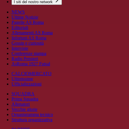
I siti del nostro network
NEWS
Ultime Notizie
Pagelle AS Roma
Editoriali
Allenamenti AS Roma
Infortuni AS Roma
Gossip e curiosità
Interviste
Conferenze stampa
Radio Pensieri
AsRoma 1927 Futsal
CALCIOMERCATO
Ultimissime
Ufficializzazioni
SQUADRA
Prima Squadra
Allenatori
Vecchie glorie
Organigramma tecnico
Struttura organizzativa