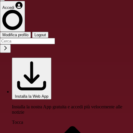
Accedi
Modifica profilo
Logout
Installa la Web App
Installa la nostra App gratuita e accedi più velocemente alle
notizie
Tocca