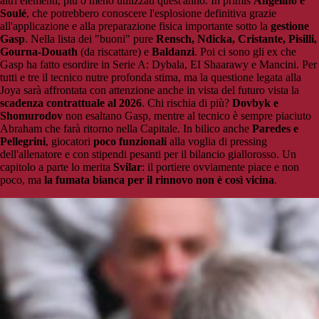
altri elementi, più o meno utilizzati quest'anno. In primis
Angelino e
Soulé
, che potrebbero conoscere l'esplosione definitiva grazie
all'applicazione e alla preparazione fisica importante sotto la
gestione
Gasp
. Nella lista dei "buoni" pure
Rensch, Ndicka, Cristante, Pisilli,
Gourna-Douath
(da riscattare) e
Baldanzi
. Poi ci sono gli ex che
Gasp ha fatto esordire in Serie A: Dybala, EI Shaarawy e Mancini. Per
tutti e tre il tecnico nutre profonda stima, ma la questione legata alla
Joya sarà affrontata con attenzione anche in vista del futuro vista la
scadenza contrattuale al 2026
. Chi rischia di più?
Dovbyk e
Shomurodov
non esaltano Gasp, mentre al tecnico è sempre piaciuto
Abraham che farà ritorno nella Capitale. In bilico anche
Paredes e
Pellegrini
, giocatori
poco funzionali
alla voglia di pressing
dell'allenatore e con stipendi pesanti per il bilancio giallorosso. Un
capitolo a parte lo merita
Svilar
: il portiere ovviamente piace e non
poco, ma
la fumata bianca per il rinnovo non è così vicina
.