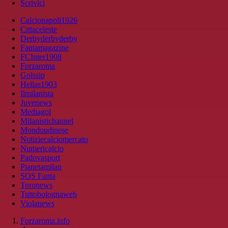
Scrivici
Calcionapoli1926
Cittaceleste
Derbyderbyderby
Fantamagazine
FCInter1908
Forzaroma
Golssip
Hellas1903
Ilmilanista
Juvenews
Mediagol
Milanistichannel
Mondoudinese
Notiziecalciomercato
Numericalcio
Padovasport
Pianetamilan
SOS Fanta
Toronews
Tuttobolognaweb
Violanews
Forzaroma.info