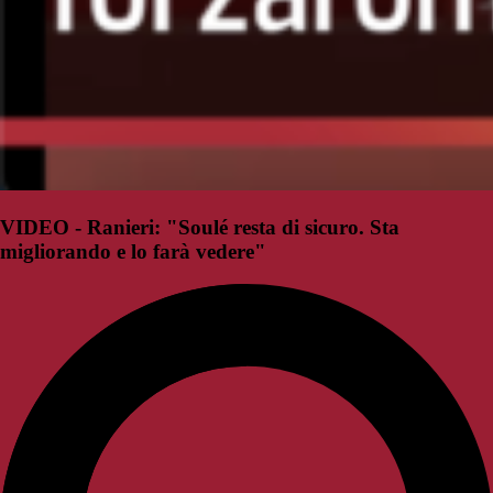
VIDEO - Ranieri: "Soulé resta di sicuro. Sta
migliorando e lo farà vedere"