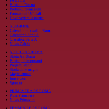
PARTITE
Partite in Diretta
Probabili formazioni
Formazioni Ufficiali
Dove vedere la partita
STAGIONE
Calendario e risultati Roma
Calendario Serie A
Classifica Serie A
News Calcio
STORIA AS ROMA
Storia AS Roma
Partite più importanti
Progetti Stadio
Storia delle maglie
Maglia attuale
Inni e Cori
Sponsor
PRIMAVERA AS ROMA
Rosa Primavera
News Primavera
FEMMINILE AS ROMA