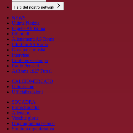
I siti del nostro network
NEWS
Ultime Notizie
Pagelle AS Roma
Editoriali
Allenamenti AS Roma
Infortuni AS Roma
Gossip e curiosità
Interviste
Conferenze stampa
Radio Pensieri
AsRoma 1927 Futsal
CALCIOMERCATO
Ultimissime
Ufficializzazioni
SQUADRA
Prima Squadra
Allenatori
Vecchie glorie
Organigramma tecnico
Struttura organizzativa