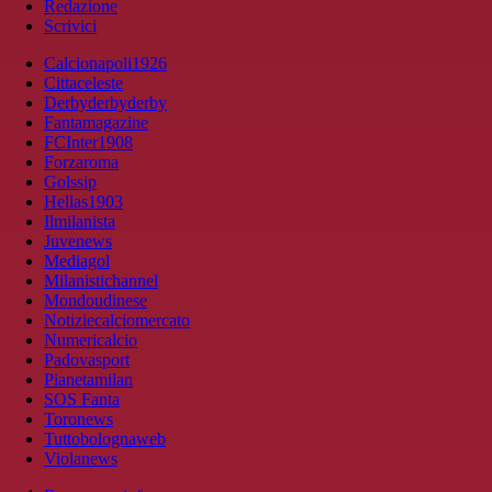
Redazione
Scrivici
Calcionapoli1926
Cittaceleste
Derbyderbyderby
Fantamagazine
FCInter1908
Forzaroma
Golssip
Hellas1903
Ilmilanista
Juvenews
Mediagol
Milanistichannel
Mondoudinese
Notiziecalciomercato
Numericalcio
Padovasport
Pianetamilan
SOS Fanta
Toronews
Tuttobolognaweb
Violanews