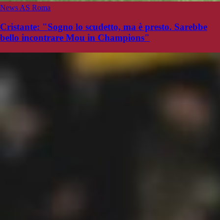
News AS Roma
Cristante: "Sogno lo scudetto, ma è presto. Sarebbe
bello incontrare Mou in Champions"