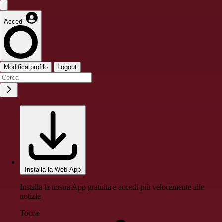
Accedi
Modifica profilo
Logout
Installa la Web App
Installa la nostra App gratuita e accedi più velocemente alle
notizie
Tocca