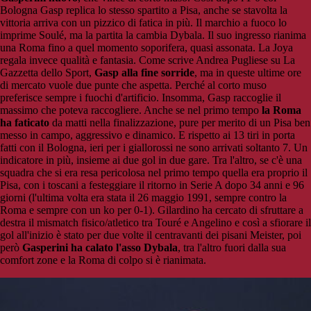
Bologna Gasp replica lo stesso spartito a Pisa, anche se stavolta la
vittoria arriva con un pizzico di fatica in più. Il marchio a fuoco lo
imprime Soulé, ma la partita la cambia Dybala. Il suo ingresso rianima
una Roma fino a quel momento soporifera, quasi assonata. La Joya
regala invece qualità e fantasia. Come scrive Andrea Pugliese su La
Gazzetta dello Sport,
Gasp alla fine sorride
, ma in queste ultime ore
di mercato vuole due punte che aspetta. Perché al corto muso
preferisce sempre i fuochi d'artificio. Insomma, Gasp raccoglie il
massimo che poteva raccogliere. Anche se nel primo tempo
la Roma
ha faticato
da matti nella finalizzazione, pure per merito di un Pisa ben
messo in campo, aggressivo e dinamico. E rispetto ai 13 tiri in porta
fatti con il Bologna, ieri per i giallorossi ne sono arrivati soltanto 7. Un
indicatore in più, insieme ai due gol in due gare. Tra l'altro, se c'è una
squadra che si era resa pericolosa nel primo tempo quella era proprio il
Pisa, con i toscani a festeggiare il ritorno in Serie A dopo 34 anni e 96
giorni (l'ultima volta era stata il 26 maggio 1991, sempre contro la
Roma e sempre con un ko per 0-1). Gilardino ha cercato di sfruttare a
destra il mismatch fisico/atletico tra Touré e Angelino e così a sfiorare il
gol all'inizio è stato per due volte il centravanti dei pisani Meister, poi
però
Gasperini ha calato l'asso Dybala
, tra l'altro fuori dalla sua
comfort zone e la Roma di colpo si è rianimata.