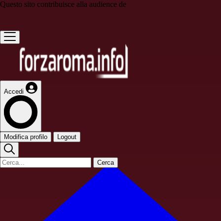
Questo sito contribuisce alla audience de
Accedi
Modifica profilo
Logout
Cerca