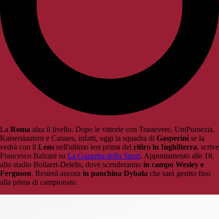
La
Roma
alza il livello. Dopo le vittorie con Trastevere, UniPomezia,
Kaiserslautern e Cannes, infatti, oggi la squadra di
Gasperini
se la
vedrà con il
Lens
nell'ultimo test prima del
ritiro in Inghilterra
, scrive
Francesco Balzani su
La Gazzetta dello Sport
. Appuntamento alle 18,
allo stadio Bollaert-Delelis, dove scenderanno
in campo Wesley e
Ferguson
. Resterà ancora
in panchina Dybala
che sarà gestito fino
alla prima di campionato.