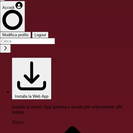
Accedi
Modifica profilo
Logout
Installa la Web App
Installa la nostra App gratuita e accedi più velocemente alle
notizie
Tocca