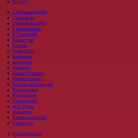
Scrivici
Calcionapoli1926
Cittaceleste
Derbyderbyderby
Fantamagazine
FCInter1908
Forzaroma
Golssip
Hellas1903
Ilmilanista
Juvenews
Mediagol
Milanistichannel
Mondoudinese
Notiziecalciomercato
Numericalcio
Padovasport
Pianetamilan
SOS Fanta
Toronews
Tuttobolognaweb
Violanews
Forzaroma.info