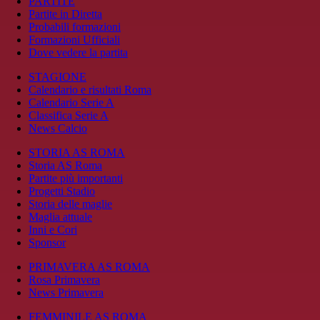
PARTITE
Partite in Diretta
Probabili formazioni
Formazioni Ufficiali
Dove vedere la partita
STAGIONE
Calendario e risultati Roma
Calendario Serie A
Classifica Serie A
News Calcio
STORIA AS ROMA
Storia AS Roma
Partite più importanti
Progetti Stadio
Storia delle maglie
Maglia attuale
Inni e Cori
Sponsor
PRIMAVERA AS ROMA
Rosa Primavera
News Primavera
FEMMINILE AS ROMA