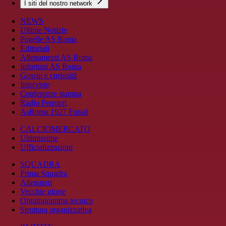
I siti del nostro network
NEWS
Ultime Notizie
Pagelle AS Roma
Editoriali
Allenamenti AS Roma
Infortuni AS Roma
Gossip e curiosità
Interviste
Conferenze stampa
Radio Pensieri
AsRoma 1927 Futsal
CALCIOMERCATO
Ultimissime
Ufficializzazioni
SQUADRA
Prima Squadra
Allenatori
Vecchie glorie
Organigramma tecnico
Struttura organizzativa