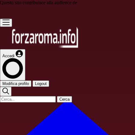
Questo sito contribuisce alla audience de
Accedi
Modifica profilo
Logout
Cerca