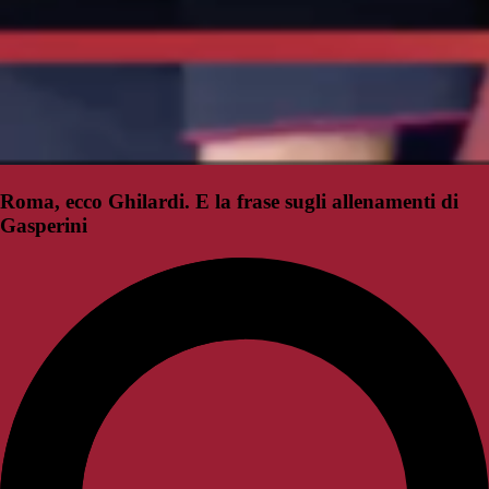
Roma, ecco Ghilardi. E la frase sugli allenamenti di
Gasperini