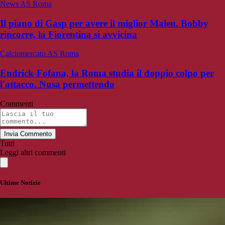
News AS Roma
Il piano di Gasp per avere il miglior Malen. Bobby
rincorre, la Fiorentina si avvicina
Calciomercato AS Roma
Endrick-Fofana, la Roma studia il doppio colpo per
l'attacco. Nusa permettendo
Commenti
Invia Commento
Tutti
Leggi altri commenti
Ultime Notizie