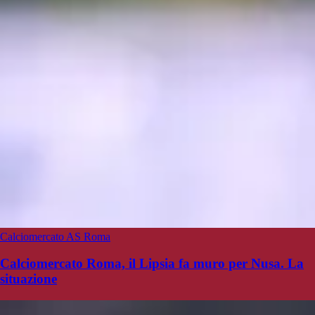
Calciomercato AS Roma
Calciomercato Roma, il Lipsia fa muro per Nusa. La
situazione