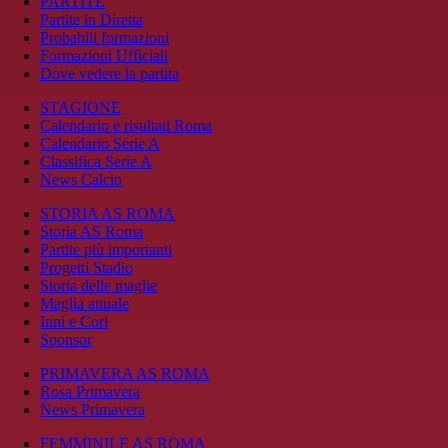
PARTITE
Partite in Diretta
Probabili formazioni
Formazioni Ufficiali
Dove vedere la partita
STAGIONE
Calendario e risultati Roma
Calendario Serie A
Classifica Serie A
News Calcio
STORIA AS ROMA
Storia AS Roma
Partite più importanti
Progetti Stadio
Storia delle maglie
Maglia attuale
Inni e Cori
Sponsor
PRIMAVERA AS ROMA
Rosa Primavera
News Primavera
FEMMINILE AS ROMA