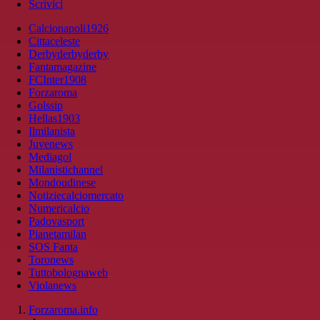
Scrivici
Calcionapoli1926
Cittaceleste
Derbyderbyderby
Fantamagazine
FCInter1908
Forzaroma
Golssip
Hellas1903
Ilmilanista
Juvenews
Mediagol
Milanistichannel
Mondoudinese
Notiziecalciomercato
Numericalcio
Padovasport
Pianetamilan
SOS Fanta
Toronews
Tuttobolognaweb
Violanews
Forzaroma.info