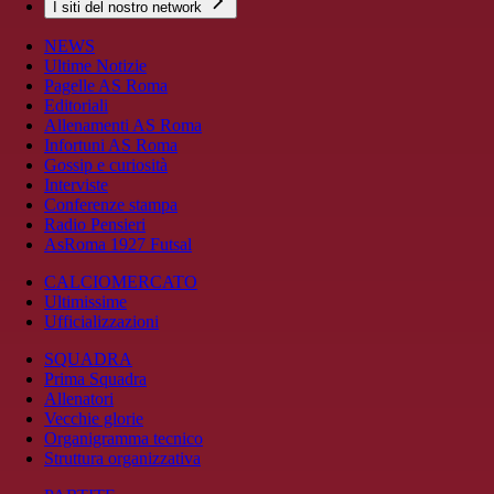
I siti del nostro network
NEWS
Ultime Notizie
Pagelle AS Roma
Editoriali
Allenamenti AS Roma
Infortuni AS Roma
Gossip e curiosità
Interviste
Conferenze stampa
Radio Pensieri
AsRoma 1927 Futsal
CALCIOMERCATO
Ultimissime
Ufficializzazioni
SQUADRA
Prima Squadra
Allenatori
Vecchie glorie
Organigramma tecnico
Struttura organizzativa