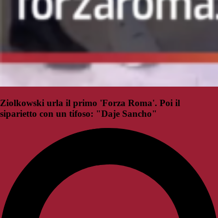
Ziolkowski urla il primo 'Forza Roma'. Poi il
siparietto con un tifoso: "Daje Sancho"