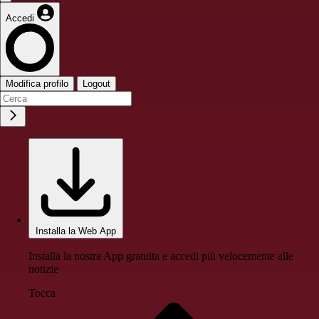
Accedi
Modifica profilo
Logout
Installa la Web App
Installa la nostra App gratuita e accedi più velocemente alle
notizie
Tocca