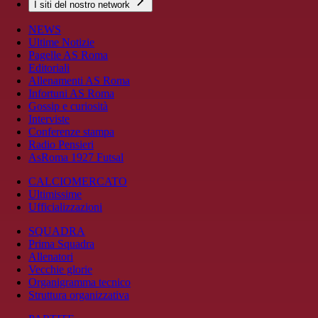
I siti del nostro network
NEWS
Ultime Notizie
Pagelle AS Roma
Editoriali
Allenamenti AS Roma
Infortuni AS Roma
Gossip e curiosità
Interviste
Conferenze stampa
Radio Pensieri
AsRoma 1927 Futsal
CALCIOMERCATO
Ultimissime
Ufficializzazioni
SQUADRA
Prima Squadra
Allenatori
Vecchie glorie
Organigramma tecnico
Struttura organizzativa