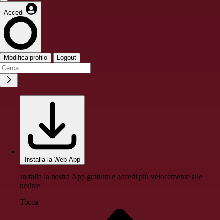
Accedi
Modifica profilo
Logout
Installa la Web App
Installa la nostra App gratuita e accedi più velocemente alle
notizie
Tocca