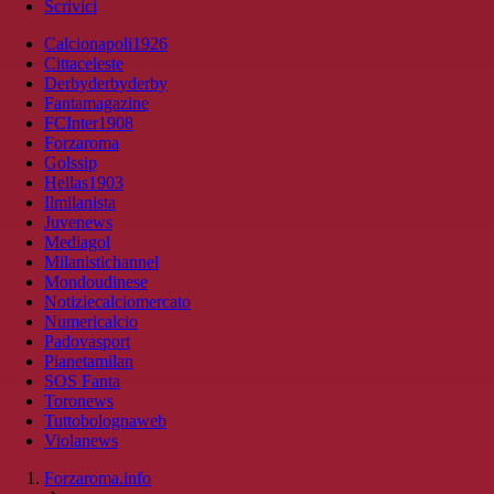
Scrivici
Calcionapoli1926
Cittaceleste
Derbyderbyderby
Fantamagazine
FCInter1908
Forzaroma
Golssip
Hellas1903
Ilmilanista
Juvenews
Mediagol
Milanistichannel
Mondoudinese
Notiziecalciomercato
Numericalcio
Padovasport
Pianetamilan
SOS Fanta
Toronews
Tuttobolognaweb
Violanews
Forzaroma.info