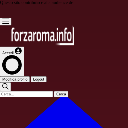
Questo sito contribuisce alla audience de
Accedi
Modifica profilo
Logout
Cerca