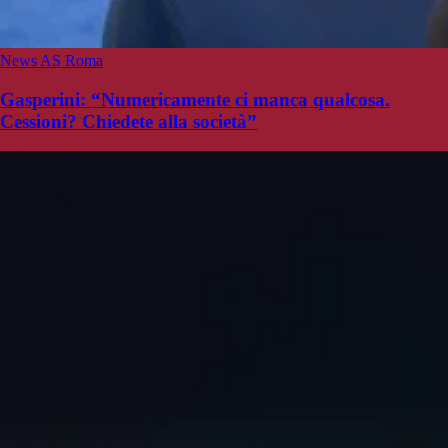
News AS Roma
Gasperini: “Numericamente ci manca qualcosa.
Cessioni? Chiedete alla società”