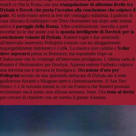
match ce l'ha la Roma con una t
riangolazione di altissimo livello tra
Dybala e Dovyk che porta l'ucraino alla conclusione che colpisce il
palo
. Al sedicesimo arriva la rete del vantaggio milanista. I padroni di
casa sfiorano il raddoppio con Theo Hernandez ma dopo sette minuti
arriva il
pareggio della Roma
. Altra combinazione, stavolta a parti
invertite tra le due punte con la
sponda intelligente di Dovbyk per la
conclusione volante di Dybala
. Ranieri toglie i due ammoniti
all'intervallo inserendo Pellegrini (entrato con un atteggiamento
inspiegabilmente indolente) e Celik. La musica non cambia e
Svilar
deve superarsi
prima su Bennacer, ma soprattutto dopo su
Chukwueze che lo costringe all'intervento prodigioso. L'ultima carta di
Ranieri è Shomurodov per Dovbyk. Appena entrato l'uzbeko colpisce
una traversa ma si trovava in fuorigioco.
Occasione d'oro per
Pellegrini
trovato da una splendida imbucata di Dybala ma il sette
giallorosso davanti a Maignan spreca clamorosamente. A San Siro
finisce 1-1 in novanta minuti in cui sia Fonseca che Ranieri possono
recriminare ma il punto non affossa nessuno, forse. Ora
testa al derby
per cercare di chiudere con un sorriso il girone d'andata.