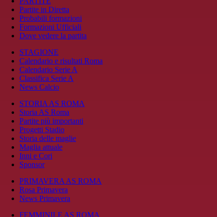
PARTITE
Partite in Diretta
Probabili formazioni
Formazioni Ufficiali
Dove vedere la partita
STAGIONE
Calendario e risultati Roma
Calendario Serie A
Classifica Serie A
News Calcio
STORIA AS ROMA
Storia AS Roma
Partite più importanti
Progetti Stadio
Storia delle maglie
Maglia attuale
Inni e Cori
Sponsor
PRIMAVERA AS ROMA
Rosa Primavera
News Primavera
FEMMINILE AS ROMA