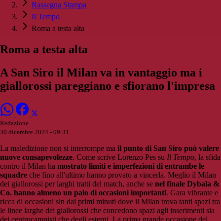
Rassegna Stampa
Il Tempo
Roma a testa alta
Roma a testa alta
A San Siro il Milan va in vantaggio ma i
giallorossi pareggiano e sfiorano l'impresa
Redazione
30 dicembre 2024 - 09:31
La maledizione non si interrompe ma
il punto di San Siro può valere
nuove consapevolezze
. Come scrive Loren
z
o Pes su
Il Tempo
, la sfida
contro il Milan ha
mostrato limiti e imperfezioni di entrambe le
squadre
che fino all'ultimo hanno provato a vincerla. Meglio il Milan
dei giallorossi per larghi tratti del match, anche se
nel finale Dybala &
Co. hanno almeno un paio di occasioni importanti
. Gara vibrante e
ricca di occasioni sin dai primi minuti dove il Milan trova tanti spazi tra
le linee larghe dei giallorossi che concedono spazi agli inserimenti sia
dei centrocampisti che degli esterni. La prima grande occasione del