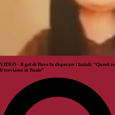
VIDEO - Il gol di Bove fa disperare i laziali: “Questi ce
li troviamo in finale”