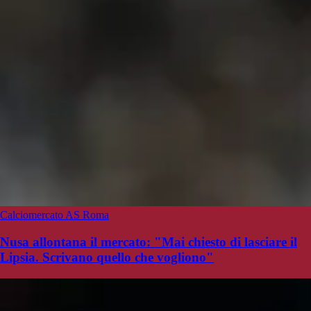
Calciomercato AS Roma
Nusa allontana il mercato: "Mai chiesto di lasciare il
Lipsia. Scrivano quello che vogliono"