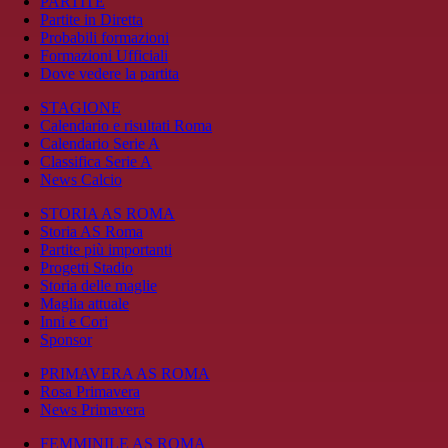
PARTITE
Partite in Diretta
Probabili formazioni
Formazioni Ufficiali
Dove vedere la partita
STAGIONE
Calendario e risultati Roma
Calendario Serie A
Classifica Serie A
News Calcio
STORIA AS ROMA
Storia AS Roma
Partite più importanti
Progetti Stadio
Storia delle maglie
Maglia attuale
Inni e Cori
Sponsor
PRIMAVERA AS ROMA
Rosa Primavera
News Primavera
FEMMINILE AS ROMA