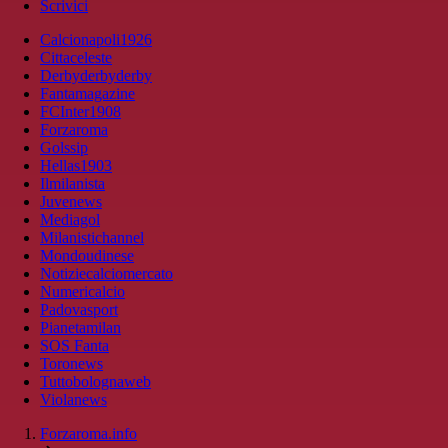
Scrivici
Calcionapoli1926
Cittaceleste
Derbyderbyderby
Fantamagazine
FCInter1908
Forzaroma
Golssip
Hellas1903
Ilmilanista
Juvenews
Mediagol
Milanistichannel
Mondoudinese
Notiziecalciomercato
Numericalcio
Padovasport
Pianetamilan
SOS Fanta
Toronews
Tuttobolognaweb
Violanews
Forzaroma.info