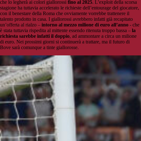
che lo legherà ai colori giallorossi
fino al 2025
. L’exploit della scorsa
stagione ha tuttavia accelerato le richieste dell’entourage del giocatore,
con il benestare della Roma che ovviamente vorrebbe trattenere il
talento prodotto in casa. I giallorossi avrebbero infatti già recapitato
un’offerta al rialzo –
intorno al mezzo milione di euro all’anno
- che
è stata tuttavia rispedita al mittente essendo ritenuta troppo bassa –
la
richiesta sarebbe infatti il doppio
, ad ammontare a circa un milione
di euro. Nei prossimi giorni si continuerà a trattare, ma il futuro di
Bove sarà comunque a tinte giallorosse.