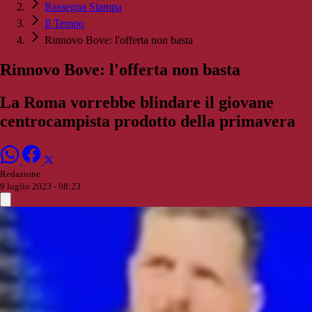
Rassegna Stampa
Il Tempo
Rinnovo Bove: l'offerta non basta
Rinnovo Bove: l'offerta non basta
La Roma vorrebbe blindare il giovane
centrocampista prodotto della primavera
Redazione
9 luglio 2023 - 08:23