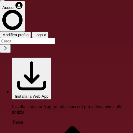
Accedi
Modifica profilo
Logout
Installa la Web App
Installa la nostra App gratuita e accedi più velocemente alle
notizie
Tocca