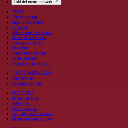
I siti del nostro network
NEWS
Ultime Notizie
Pagelle AS Roma
Editoriali
Allenamenti AS Roma
Infortuni AS Roma
Gossip e curiosità
Interviste
Conferenze stampa
Radio Pensieri
AsRoma 1927 Futsal
CALCIOMERCATO
Ultimissime
Ufficializzazioni
SQUADRA
Prima Squadra
Allenatori
Vecchie glorie
Organigramma tecnico
Struttura organizzativa