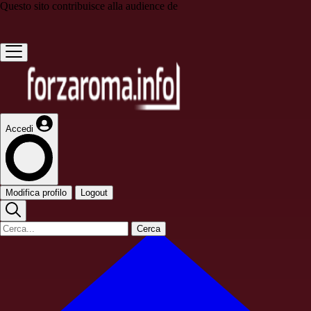
Questo sito contribuisce alla audience de
Accedi
Modifica profilo
Logout
Cerca