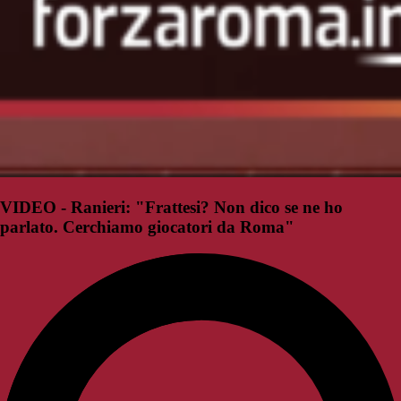
VIDEO - Ranieri: "Frattesi? Non dico se ne ho
parlato. Cerchiamo giocatori da Roma"