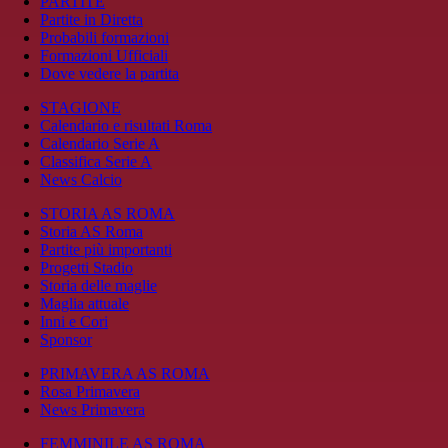
PARTITE
Partite in Diretta
Probabili formazioni
Formazioni Ufficiali
Dove vedere la partita
STAGIONE
Calendario e risultati Roma
Calendario Serie A
Classifica Serie A
News Calcio
STORIA AS ROMA
Storia AS Roma
Partite più importanti
Progetti Stadio
Storia delle maglie
Maglia attuale
Inni e Cori
Sponsor
PRIMAVERA AS ROMA
Rosa Primavera
News Primavera
FEMMINILE AS ROMA