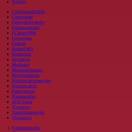
Scrivici
Calcionapoli1926
Cittaceleste
Derbyderbyderby
Fantamagazine
FCInter1908
Forzaroma
Golssip
Hellas1903
Ilmilanista
Juvenews
Mediagol
Milanistichannel
Mondoudinese
Notiziecalciomercato
Numericalcio
Padovasport
Pianetamilan
SOS Fanta
Toronews
Tuttobolognaweb
Violanews
Forzaroma.info