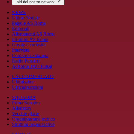
I siti del nostro network
NEWS
Ultime Notizie
Pagelle AS Roma
Editoriali
Allenamenti AS Roma
Infortuni AS Roma
Gossip e curiosità
Interviste
Conferenze stampa
Radio Pensieri
AsRoma 1927 Futsal
CALCIOMERCATO
Ultimissime
Ufficializzazioni
SQUADRA
Prima Squadra
Allenatori
Vecchie glorie
Organigramma tecnico
Struttura organizzativa