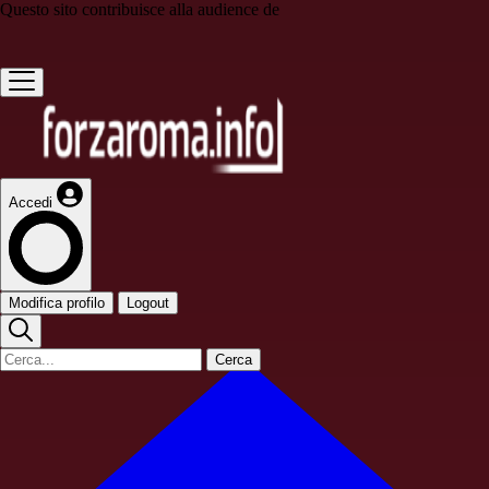
Questo sito contribuisce alla audience de
Accedi
Modifica profilo
Logout
Cerca