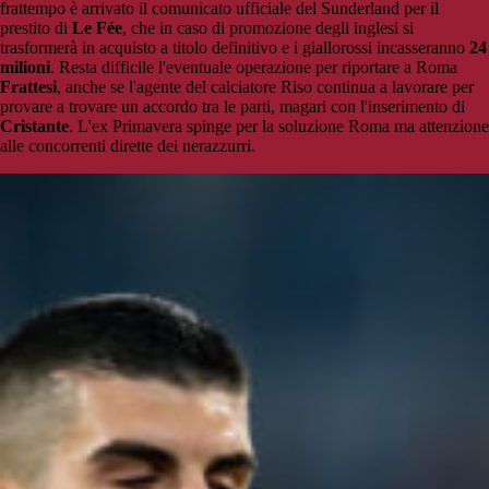
frattempo è arrivato il comunicato ufficiale del Sunderland per il
prestito di
Le Fée
, che in caso di promozione degli inglesi si
trasformerà in acquisto a titolo definitivo e i giallorossi incasseranno
24
milioni
. Resta difficile l'eventuale operazione per riportare a Roma
Frattesi
, anche se l'agente del calciatore Riso continua a lavorare per
provare a trovare un accordo tra le parti, magari con l'inserimento di
Cristante
. L'ex Primavera spinge per la soluzione Roma ma attenzione
alle concorrenti dirette dei nerazzurri.