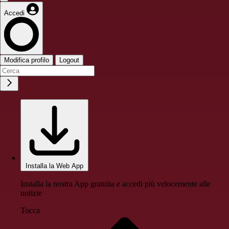
Accedi
Modifica profilo
Logout
Installa la Web App
Installa la nostra App gratuita e accedi più velocemente alle
notizie
Tocca