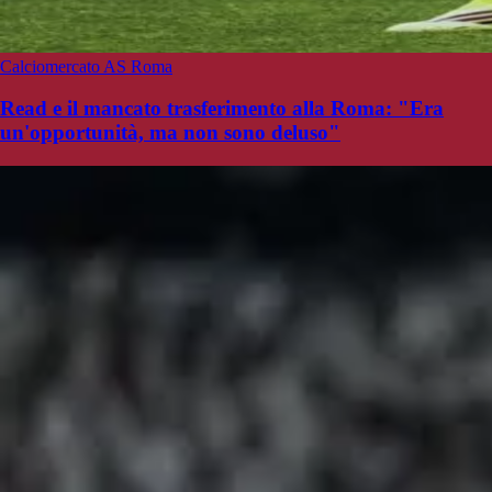
Calciomercato AS Roma
Read e il mancato trasferimento alla Roma: "Era
un'opportunità, ma non sono deluso"