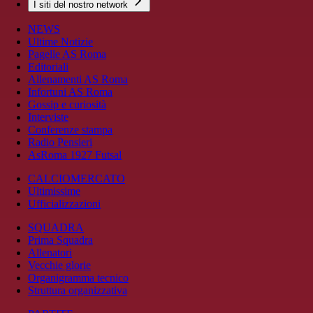
I siti del nostro network
NEWS
Ultime Notizie
Pagelle AS Roma
Editoriali
Allenamenti AS Roma
Infortuni AS Roma
Gossip e curiosità
Interviste
Conferenze stampa
Radio Pensieri
AsRoma 1927 Futsal
CALCIOMERCATO
Ultimissime
Ufficializzazioni
SQUADRA
Prima Squadra
Allenatori
Vecchie glorie
Organigramma tecnico
Struttura organizzativa