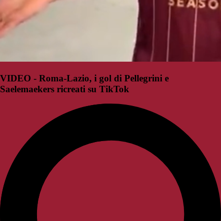
VIDEO - Roma-Lazio, i gol di Pellegrini e
Saelemaekers ricreati su TikTok