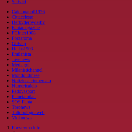
Scrivici
Calcionapoli1926
Cittaceleste
Derbyderbyderby
Fantamagazine
FCInter1908
Forzaroma
Golssip
Hellas1903
Ilmilanista
Juvenews
Mediagol
Milanistichannel
Mondoudinese
Notiziecalciomercato
Numericalcio
Padovasport
Pianetamilan
SOS Fanta
Toronews
Tuttobolognaweb
Violanews
Forzaroma.info