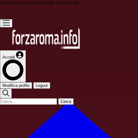
Questo sito contribuisce alla audience de
Accedi
Modifica profilo
Logout
Cerca