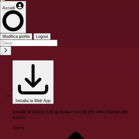
Accedi
Modifica profilo
Logout
Installa la Web App
Installa la nostra App gratuita e accedi più velocemente alle
notizie
Tocca