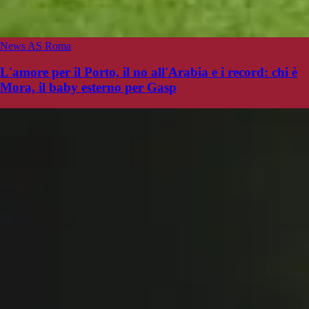
News AS Roma
L'amore per il Porto, il no all'Arabia e i record: chi è
Mora, il baby esterno per Gasp