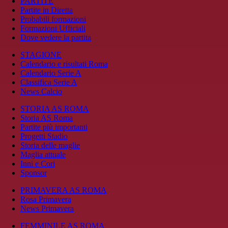
PARTITE
Partite in Diretta
Probabili formazioni
Formazioni Ufficiali
Dove vedere la partita
STAGIONE
Calendario e risultati Roma
Calendario Serie A
Classifica Serie A
News Calcio
STORIA AS ROMA
Storia AS Roma
Partite più importanti
Progetti Stadio
Storia delle maglie
Maglia attuale
Inni e Cori
Sponsor
PRIMAVERA AS ROMA
Rosa Primavera
News Primavera
FEMMINILE AS ROMA