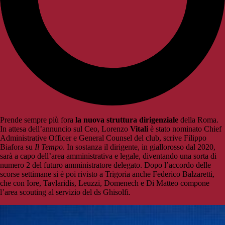
Prende sempre più fora
la nuova struttura dirigenziale
della Roma.
In attesa dell’annuncio sul Ceo, Lorenzo
Vitali
è stato nominato Chief
Administrative Officer e General Counsel del club, scrive Filippo
Biafora su
Il Tempo
. In sostanza il dirigente, in giallorosso dal 2020,
sarà a capo dell’area amministrativa e legale, diventando una sorta di
numero 2 del futuro amministratore delegato. Dopo l’accordo delle
scorse settimane si è poi rivisto a Trigoria anche Federico Balzaretti,
che con Iore, Tavlaridis, Leuzzi, Domenech e Di Matteo compone
l’area scouting al servizio del ds Ghisolfi.