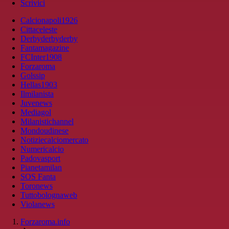
Scrivici
Calcionapoli1926
Cittaceleste
Derbyderbyderby
Fantamagazine
FCInter1908
Forzaroma
Golssip
Hellas1903
Ilmilanista
Juvenews
Mediagol
Milanistichannel
Mondoudinese
Notiziecalciomercato
Numericalcio
Padovasport
Pianetamilan
SOS Fanta
Toronews
Tuttobolognaweb
Violanews
Forzaroma.info