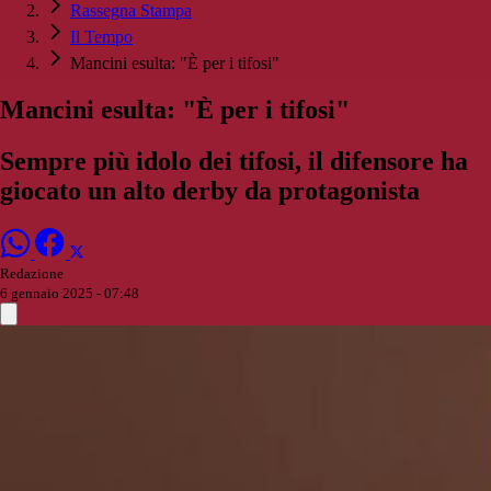
Rassegna Stampa
Il Tempo
Mancini esulta: "È per i tifosi"
Mancini esulta: "È per i tifosi"
Sempre più idolo dei tifosi, il difensore ha
giocato un alto derby da protagonista
Redazione
6 gennaio 2025 - 07:48