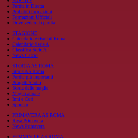
PARTITE
Partite in Diretta
Probabili formazioni
Formazioni Ufficiali
Dove vedere la partita
STAGIONE
Calendario e risultati Roma
Calendario Serie A
Classifica Serie A
News Calcio
STORIA AS ROMA
Storia AS Roma
Partite più importanti
Progetti Stadio
Storia delle maglie
Maglia attuale
Inni e Cori
Sponsor
PRIMAVERA AS ROMA
Rosa Primavera
News Primavera
FEMMINILE AS ROMA