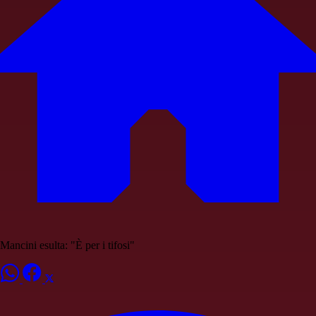
Mancini esulta: "È per i tifosi"