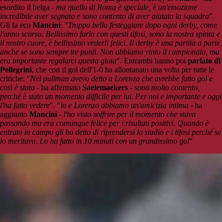
esordito il belga
- ma quello di Roma è speciale, è un'emozione
incredibile aver segnato e sono contento di aver aiutato la squadra
".
Gli fa eco
Mancini
: "
Troppo bello festeggiare dopo ogni derby, come
l'anno scorso. Bellissimo farlo con questi tifosi, sono la nostra spinta e
il nostro cuore, è bellissimo vederli felici. Il derby è una partita a parte,
anche se sono sempre tre punti. Non abbiamo vinto il campionato, ma
era importante regalarci questa gioia
". Entrambi hanno poi
parlato di
Pellegrini
, che con il gol dell'1-0 ha allontanato una volta per tutte le
critiche: "
Nel pullman avevo detto a Lorenzo che avrebbe fatto gol e
così è stato
- ha affermato
Saelemaekers
-
sono molto contento,
perché è stato un momento difficile per lui
.
Per noi e importante e oggi
l'ha fatto vedere
". "
lo e Lorenzo abbiamo un'amicizia intima
- ha
aggiunto
Mancini
-
l'ho visto soffrire per il momento che stava
passando ma era comunque felice per i risultati positivi. Quando è
entrato in campo gli ho detto di riprendersi lo stadio e i tifosi perché se
lo meritava. Lo ha fatto in 10 minuti con un grandissimo gol
"