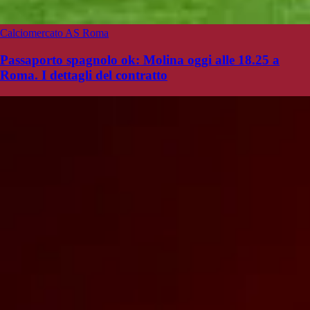
Calciomercato AS Roma
Passaporto spagnolo ok: Molina oggi alle 18.25 a
Roma. I dettagli del contratto