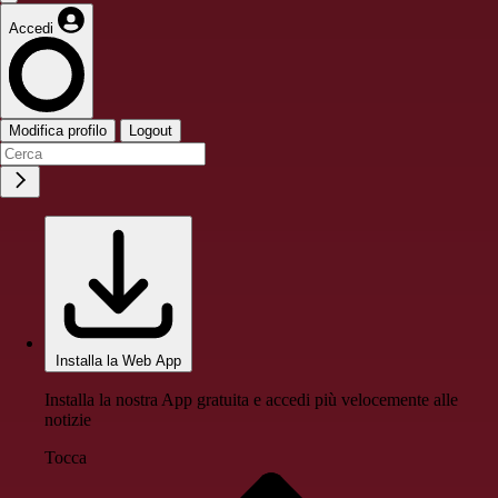
Accedi
Modifica profilo
Logout
Installa la Web App
Installa la nostra App gratuita e accedi più velocemente alle
notizie
Tocca