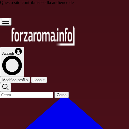
Questo sito contribuisce alla audience de
Accedi
Modifica profilo
Logout
Cerca