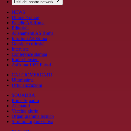
I siti del nostro network
NEWS
Ultime Notizie
Pagelle AS Roma
Editoriali
Allenamenti AS Roma
Infortuni AS Roma
Gossip e curiosità
Interviste
Conferenze stampa
Radio Pensieri
AsRoma 1927 Futsal
CALCIOMERCATO
Ultimissime
Ufficializzazioni
SQUADRA
Prima Squadra
Allenatori
Vecchie glorie
Organigramma tecnico
Struttura organizzativa