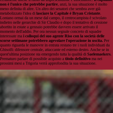
non è l'unico che potrebbe partire
, anzi, la sua situazione è molto
meno definita di altre. Un altro dei senatori che sembra aver già
metabolizzato l'idea di
lasciare la Capitale è Bryan Cristante
.
Lontano ormai da un mese dal campo, il centrocampista è scivolato
indietro nelle gerarchie di Sir Claudio e dopo il tentativo di cessione
abortito in estate a gennaio potrebbe davvero essere arrivato il
momento dell'addio. Per ora nessun segnale concreto di squadre
interessate ma
i colloqui del suo agente Riso con la società delle
scorse settimane potrebbero agevolare l'operazione in uscita.
Per
quanto riguarda le manovre in entrata restano tre i ruoli individuati da
Ghisolfi: difensore centrale, attaccante ed esterno destro. Anche se in
quest'ultima posizione sta emergendo tutta la qualità di
Saelemaekers
.
Prematuro parlare di possibile acquisto a
titolo definitivo
ma nei
prossimi mesi a Trigoria verrà approfondita la sua situazione.