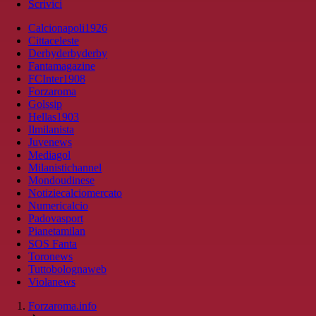
Scrivici
Calcionapoli1926
Cittaceleste
Derbyderbyderby
Fantamagazine
FCInter1908
Forzaroma
Golssip
Hellas1903
Ilmilanista
Juvenews
Mediagol
Milanistichannel
Mondoudinese
Notiziecalciomercato
Numericalcio
Padovasport
Pianetamilan
SOS Fanta
Toronews
Tuttobolognaweb
Violanews
Forzaroma.info