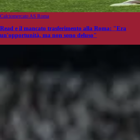
Calciomercato AS Roma
Read e il mancato trasferimento alla Roma: "Era
un'opportunità, ma non sono deluso"