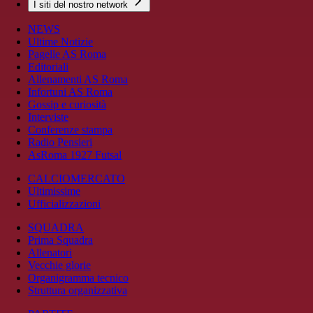
I siti del nostro network
NEWS
Ultime Notizie
Pagelle AS Roma
Editoriali
Allenamenti AS Roma
Infortuni AS Roma
Gossip e curiosità
Interviste
Conferenze stampa
Radio Pensieri
AsRoma 1927 Futsal
CALCIOMERCATO
Ultimissime
Ufficializzazioni
SQUADRA
Prima Squadra
Allenatori
Vecchie glorie
Organigramma tecnico
Struttura organizzativa