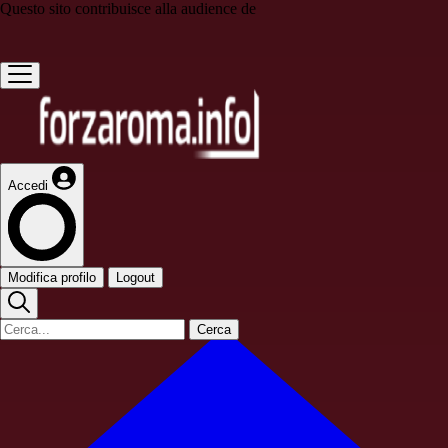
Questo sito contribuisce alla audience de
Accedi
Modifica profilo
Logout
Cerca