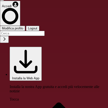
Accedi
Modifica profilo
Logout
Installa la Web App
Installa la nostra App gratuita e accedi più velocemente alle
notizie
Tocca