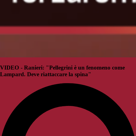
VIDEO - Ranieri: "Pellegrini è un fenomeno come
Lampard. Deve riattaccare la spina"