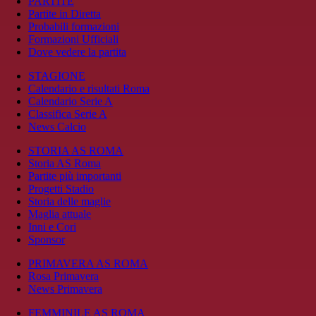
PARTITE
Partite in Diretta
Probabili formazioni
Formazioni Ufficiali
Dove vedere la partita
STAGIONE
Calendario e risultati Roma
Calendario Serie A
Classifica Serie A
News Calcio
STORIA AS ROMA
Storia AS Roma
Partite più importanti
Progetti Stadio
Storia delle maglie
Maglia attuale
Inni e Cori
Sponsor
PRIMAVERA AS ROMA
Rosa Primavera
News Primavera
FEMMINILE AS ROMA