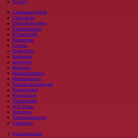
Scrivici
Calcionapoli1926
Cittaceleste
Derbyderbyderby
Fantamagazine
FCInter1908
Forzaroma
Golssip
Hellas1903
Ilmilanista
Juvenews
Mediagol
Milanistichannel
Mondoudinese
Notiziecalciomercato
Numericalcio
Padovasport
Pianetamilan
SOS Fanta
Toronews
Tuttobolognaweb
Violanews
Forzaroma.info