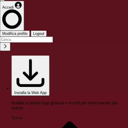
Accedi
Modifica profilo
Logout
Installa la Web App
Installa la nostra App gratuita e accedi più velocemente alle
notizie
Tocca