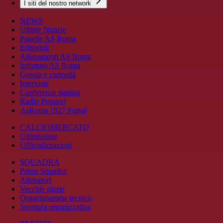
I siti del nostro network
NEWS
Ultime Notizie
Pagelle AS Roma
Editoriali
Allenamenti AS Roma
Infortuni AS Roma
Gossip e curiosità
Interviste
Conferenze stampa
Radio Pensieri
AsRoma 1927 Futsal
CALCIOMERCATO
Ultimissime
Ufficializzazioni
SQUADRA
Prima Squadra
Allenatori
Vecchie glorie
Organigramma tecnico
Struttura organizzativa