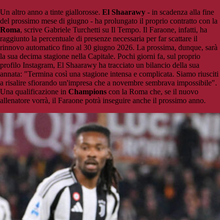
Un altro anno a tinte giallorosse.
El Shaarawy
- in scadenza alla fine
del prossimo mese di giugno - ha prolungato il proprio contratto con la
Roma
, scrive Gabriele Turchetti su Il Tempo. Il Faraone, infatti, ha
raggiunto la percentuale di presenze necessaria per far scattare il
rinnovo automatico fino al 30 giugno 2026. La prossima, dunque, sarà
la sua decima stagione nella Capitale. Pochi giorni fa, sul proprio
profilo Instagram, El Shaarawy ha tracciato un bilancio della sua
annata: "Termina così una stagione intensa e complicata. Siamo riusciti
a risalire sfiorando un'impresa che a novembre sembrava impossibile".
Una qualificazione in
Champions
con la Roma che, se il nuovo
allenatore vorrà, il Faraone potrà inseguire anche il prossimo anno.