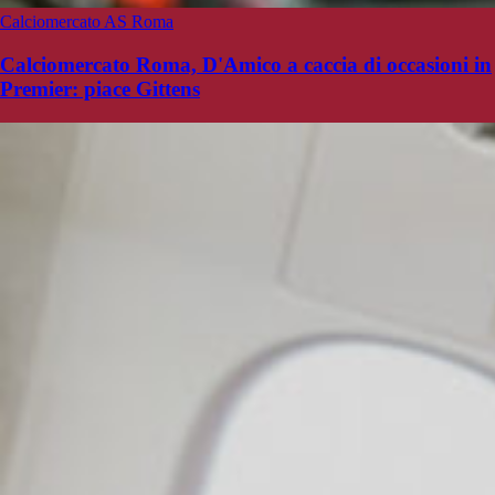
Calciomercato AS Roma
Calciomercato Roma, D'Amico a caccia di occasioni in
Premier: piace Gittens