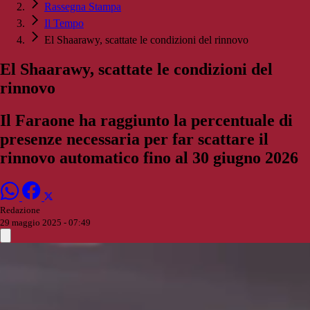
Rassegna Stampa
Il Tempo
El Shaarawy, scattate le condizioni del rinnovo
El Shaarawy, scattate le condizioni del
rinnovo
Il Faraone ha raggiunto la percentuale di
presenze necessaria per far scattare il
rinnovo automatico fino al 30 giugno 2026
Redazione
29 maggio 2025 - 07:49