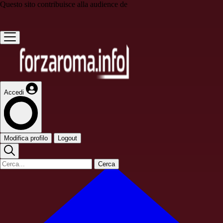
Questo sito contribuisce alla audience de
Accedi
Modifica profilo
Logout
Cerca