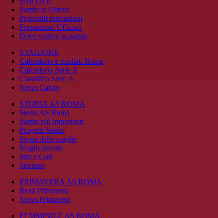
PARTITE
Partite in Diretta
Probabili formazioni
Formazioni Ufficiali
Dove vedere la partita
STAGIONE
Calendario e risultati Roma
Calendario Serie A
Classifica Serie A
News Calcio
STORIA AS ROMA
Storia AS Roma
Partite più importanti
Progetti Stadio
Storia delle maglie
Maglia attuale
Inni e Cori
Sponsor
PRIMAVERA AS ROMA
Rosa Primavera
News Primavera
FEMMINILE AS ROMA