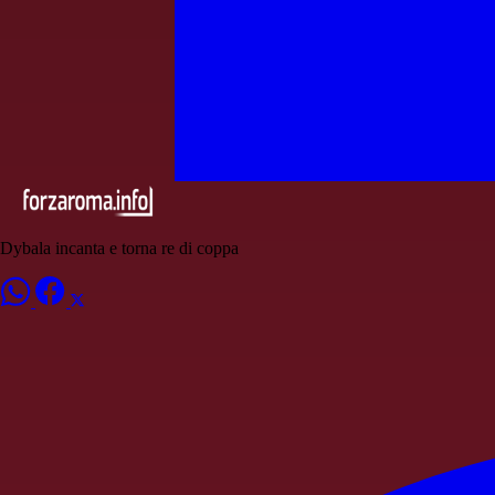
Dybala incanta e torna re di coppa