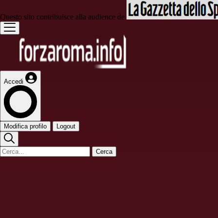
Questo sito contribuisce alla audience de
Accedi
Modifica profilo
Logout
Cerca