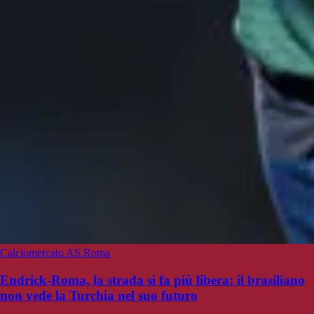
Calciomercato AS Roma
Endrick-Roma, la strada si fa più libera: il brasiliano
non vede la Turchia nel suo futuro