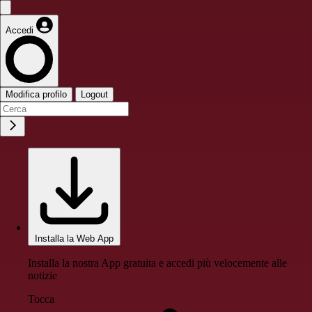
Accedi
Modifica profilo
Logout
Installa la Web App
Installa la nostra App gratuita e accedi più velocemente alle
notizie
Tocca