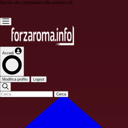
Questo sito contribuisce alla audience de
Accedi
Modifica profilo
Logout
Cerca