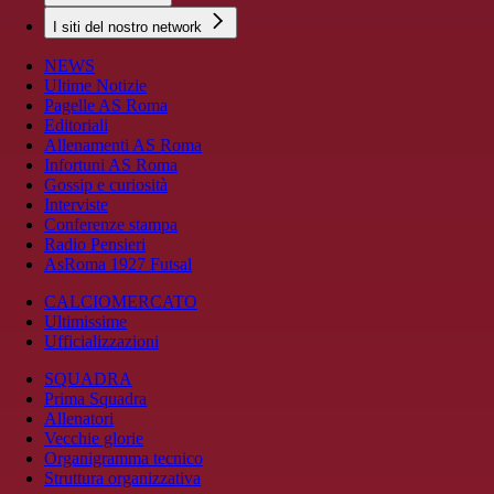
I siti del nostro network
NEWS
Ultime Notizie
Pagelle AS Roma
Editoriali
Allenamenti AS Roma
Infortuni AS Roma
Gossip e curiosità
Interviste
Conferenze stampa
Radio Pensieri
AsRoma 1927 Futsal
CALCIOMERCATO
Ultimissime
Ufficializzazioni
SQUADRA
Prima Squadra
Allenatori
Vecchie glorie
Organigramma tecnico
Struttura organizzativa