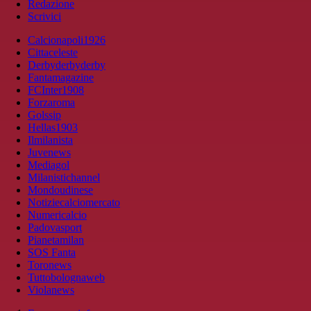
Redazione
Scrivici
Calcionapoli1926
Cittaceleste
Derbyderbyderby
Fantamagazine
FCInter1908
Forzaroma
Golssip
Hellas1903
Ilmilanista
Juvenews
Mediagol
Milanistichannel
Mondoudinese
Notiziecalciomercato
Numericalcio
Padovasport
Pianetamilan
SOS Fanta
Toronews
Tuttobolognaweb
Violanews