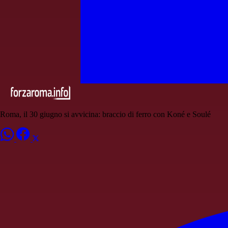
Roma, il 30 giugno si avvicina: braccio di ferro con Koné e Soulé