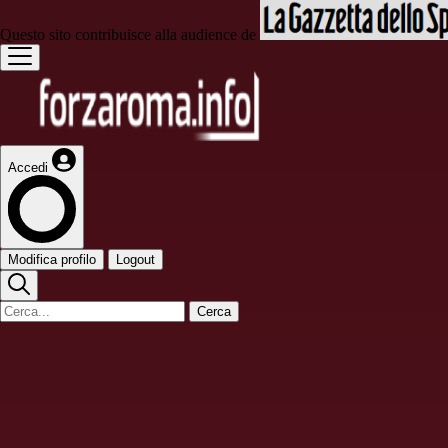
Questo sito contribuisce alla audience de
Accedi
Modifica profilo
Logout
Cerca