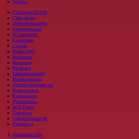
Scrivici
Calcionapoli1926
Cittaceleste
Derbyderbyderby
Fantamagazine
FCInter1908
Forzaroma
Golssip
Hellas1903
Ilmilanista
Juvenews
Mediagol
Milanistichannel
Mondoudinese
Notiziecalciomercato
Numericalcio
Padovasport
Pianetamilan
SOS Fanta
Toronews
Tuttobolognaweb
Violanews
Forzaroma.info