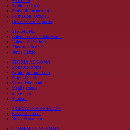
PARTITE
Partite in Diretta
Probabili formazioni
Formazioni Ufficiali
Dove vedere la partita
STAGIONE
Calendario e risultati Roma
Calendario Serie A
Classifica Serie A
News Calcio
STORIA AS ROMA
Storia AS Roma
Partite più importanti
Progetti Stadio
Storia delle maglie
Maglia attuale
Inni e Cori
Sponsor
PRIMAVERA AS ROMA
Rosa Primavera
News Primavera
FEMMINILE AS ROMA