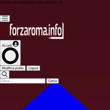
Questo sito contribuisce alla audience de
Accedi
Modifica profilo
Logout
Cerca