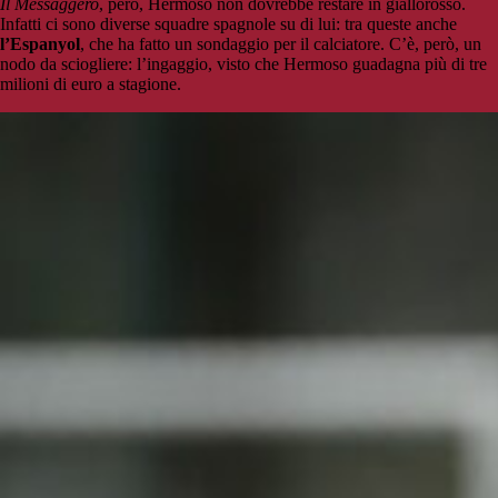
Il Messaggero
, però, Hermoso non dovrebbe restare in giallorosso.
Infatti ci sono diverse squadre spagnole su di lui: tra queste anche
l’Espanyol
, che ha fatto un sondaggio per il calciatore. C’è, però, un
nodo da sciogliere: l’ingaggio, visto che Hermoso guadagna più di tre
milioni di euro a stagione.