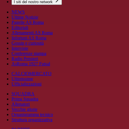
I siti del nostro network
NEWS
Ultime Notizie
Pagelle AS Roma
Editoriali
Allenamenti AS Roma
Infortuni AS Roma
Gossip e curiosità
Interviste
Conferenze stampa
Radio Pensieri
AsRoma 1927 Futsal
CALCIOMERCATO
Ultimissime
Ufficializzazioni
SQUADRA
Prima Squadra
Allenatori
Vecchie glorie
Organigramma tecnico
Struttura organizzativa