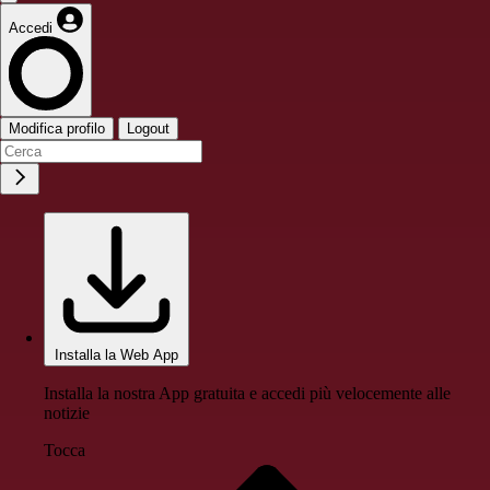
Accedi
Modifica profilo
Logout
Installa la Web App
Installa la nostra App gratuita e accedi più velocemente alle
notizie
Tocca