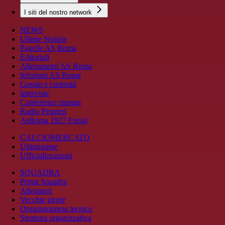
I siti del nostro network
NEWS
Ultime Notizie
Pagelle AS Roma
Editoriali
Allenamenti AS Roma
Infortuni AS Roma
Gossip e curiosità
Interviste
Conferenze stampa
Radio Pensieri
AsRoma 1927 Futsal
CALCIOMERCATO
Ultimissime
Ufficializzazioni
SQUADRA
Prima Squadra
Allenatori
Vecchie glorie
Organigramma tecnico
Struttura organizzativa