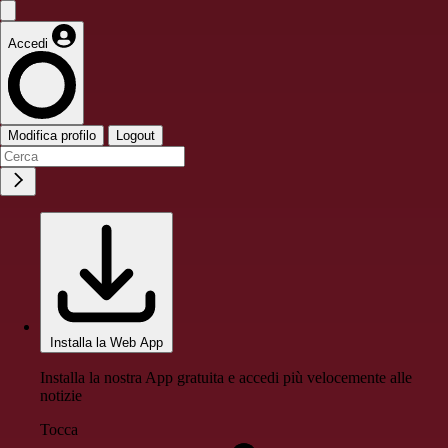
Accedi
Modifica profilo
Logout
Installa la Web App
Installa la nostra App gratuita e accedi più velocemente alle
notizie
Tocca