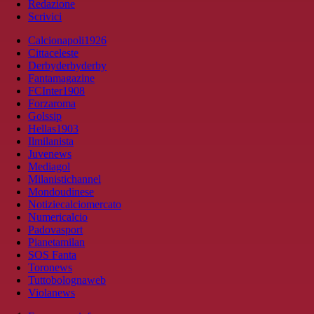
Redazione
Scrivici
Calcionapoli1926
Cittaceleste
Derbyderbyderby
Fantamagazine
FCInter1908
Forzaroma
Golssip
Hellas1903
Ilmilanista
Juvenews
Mediagol
Milanistichannel
Mondoudinese
Notiziecalciomercato
Numericalcio
Padovasport
Pianetamilan
SOS Fanta
Toronews
Tuttobolognaweb
Violanews