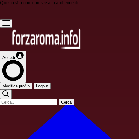
Questo sito contribuisce alla audience de
Accedi
Modifica profilo
Logout
Cerca