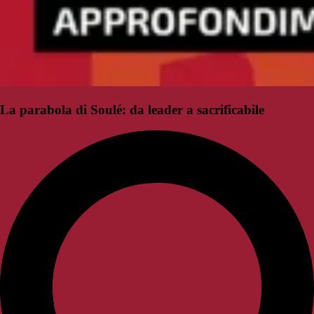
La parabola di Soulé: da leader a sacrificabile