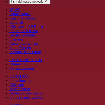
I siti del nostro network
NEWS
Ultime Notizie
Pagelle AS Roma
Editoriali
Allenamenti AS Roma
Infortuni AS Roma
Gossip e curiosità
Interviste
Conferenze stampa
Radio Pensieri
AsRoma 1927 Futsal
CALCIOMERCATO
Ultimissime
Ufficializzazioni
SQUADRA
Prima Squadra
Allenatori
Vecchie glorie
Organigramma tecnico
Struttura organizzativa