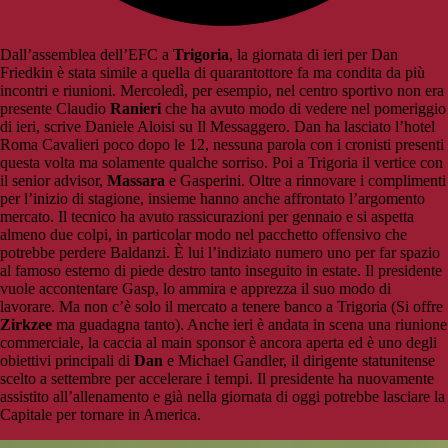
Dall’assemblea dell’EFC a
Trigoria
, la giornata di ieri per Dan
Friedkin è stata simile a quella di quarantottore fa ma condita da più
incontri e riunioni. Mercoledì, per esempio, nel centro sportivo non era
presente Claudio
Ranieri
che ha avuto modo di vedere nel pomeriggio
di ieri, scrive Daniele Aloisi su Il Messaggero. Dan ha lasciato l’hotel
Roma Cavalieri poco dopo le 12, nessuna parola con i cronisti presenti
questa volta ma solamente qualche sorriso. Poi a Trigoria il vertice con
il senior advisor,
Massara
e Gasperini. Oltre a rinnovare i complimenti
per l’inizio di stagione, insieme hanno anche affrontato l’argomento
mercato. Il tecnico ha avuto rassicurazioni per gennaio e si aspetta
almeno due colpi, in particolar modo nel pacchetto offensivo che
potrebbe perdere Baldanzi. È lui l’indiziato numero uno per far spazio
al famoso esterno di piede destro tanto inseguito in estate. Il presidente
vuole accontentare Gasp, lo ammira e apprezza il suo modo di
lavorare. Ma non c’è solo il mercato a tenere banco a Trigoria (Si offre
Zirkzee
ma guadagna tanto). Anche ieri è andata in scena una riunione
commerciale, la caccia al main sponsor è ancora aperta ed è uno degli
obiettivi principali di
Dan
e Michael Gandler, il dirigente statunitense
scelto a settembre per accelerare i tempi. Il presidente ha nuovamente
assistito all’allenamento e già nella giornata di oggi potrebbe lasciare la
Capitale per tornare in America.