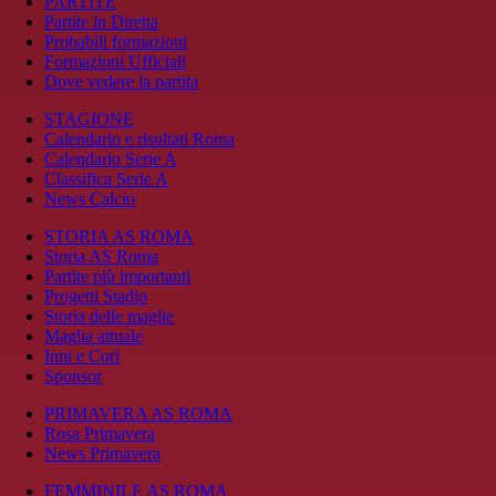
PARTITE
Partite in Diretta
Probabili formazioni
Formazioni Ufficiali
Dove vedere la partita
STAGIONE
Calendario e risultati Roma
Calendario Serie A
Classifica Serie A
News Calcio
STORIA AS ROMA
Storia AS Roma
Partite più importanti
Progetti Stadio
Storia delle maglie
Maglia attuale
Inni e Cori
Sponsor
PRIMAVERA AS ROMA
Rosa Primavera
News Primavera
FEMMINILE AS ROMA