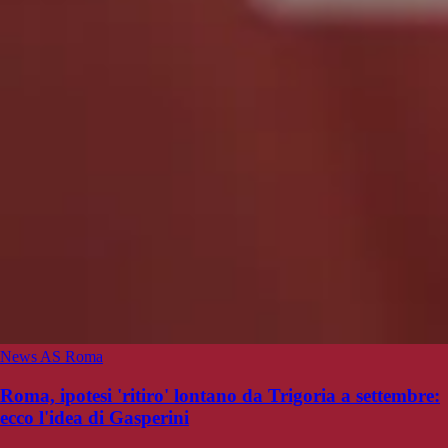
News AS Roma
Roma, ipotesi 'ritiro' lontano da Trigoria a settembre:
ecco l'idea di Gasperini