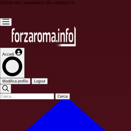
Questo sito contribuisce alla audience de
Accedi
Modifica profilo
Logout
Cerca