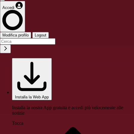
Accedi
Modifica profilo
Logout
Installa la Web App
Installa la nostra App gratuita e accedi più velocemente alle
notizie
Tocca