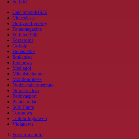
Scrivici
Calcionapoli1926
Cittaceleste
Derbyderbyderby
Fantamagazine
FCInter1908
Forzaroma
Golssip
Hellas1903
Ilmilanista
Juvenews
Mediagol
Milanistichannel
Mondoudinese
Notiziecalciomercato
Numericalcio
Padovasport
Pianetamilan
SOS Fanta
Toronews
Tuttobolognaweb
Violanews
Forzaroma.info