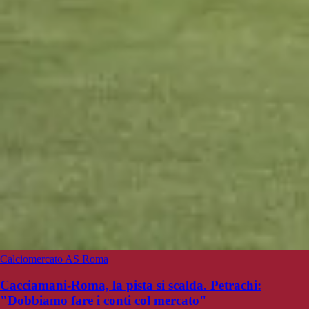
Calciomercato AS Roma
Cacciamani-Roma, la pista si scalda. Petrachi:
"Dobbiamo fare i conti col mercato"