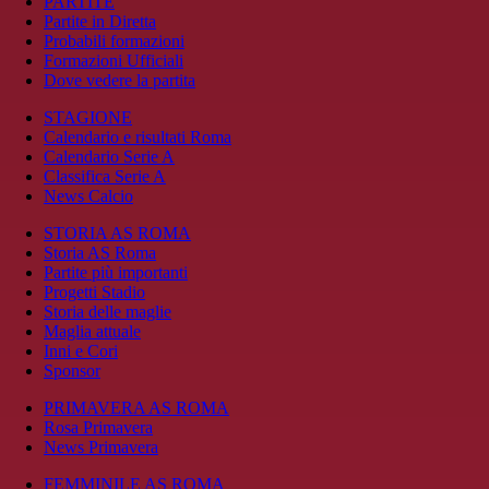
PARTITE
Partite in Diretta
Probabili formazioni
Formazioni Ufficiali
Dove vedere la partita
STAGIONE
Calendario e risultati Roma
Calendario Serie A
Classifica Serie A
News Calcio
STORIA AS ROMA
Storia AS Roma
Partite più importanti
Progetti Stadio
Storia delle maglie
Maglia attuale
Inni e Cori
Sponsor
PRIMAVERA AS ROMA
Rosa Primavera
News Primavera
FEMMINILE AS ROMA