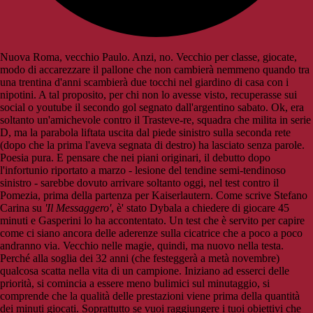
Nuova Roma, vecchio Paulo. Anzi, no. Vecchio per classe, giocate,
modo di accarezzare il pallone che non cambierà nemmeno quando tra
una trentina d'anni scambierà due tocchi nel giardino di casa con i
nipotini. A tal proposito, per chi non lo avesse visto, recuperasse sui
social o youtube il secondo gol segnato dall'argentino sabato. Ok, era
soltanto un'amichevole contro il Trasteve-re, squadra che milita in serie
D, ma la parabola liftata uscita dal piede sinistro sulla seconda rete
(dopo che la prima l'aveva segnata di destro) ha lasciato senza parole.
Poesia pura. E pensare che nei piani originari, il debutto dopo
l'infortunio riportato a marzo - lesione del tendine semi-tendinoso
sinistro - sarebbe dovuto arrivare soltanto oggi, nel test contro il
Pomezia, prima della partenza per Kaiserlautern. Come scrive Stefano
Carina su
'Il Messaggero'
, è' stato Dybala a chiedere di giocare 45
minuti e Gasperini lo ha accontentato. Un test che è servito per capire
come ci siano ancora delle aderenze sulla cicatrice che a poco a poco
andranno via. Vecchio nelle magie, quindi, ma nuovo nella testa.
Perché alla soglia dei 32 anni (che festeggerà a metà novembre)
qualcosa scatta nella vita di un campione. Iniziano ad esserci delle
priorità, si comincia a essere meno bulimici sul minutaggio, si
comprende che la qualità delle prestazioni viene prima della quantità
dei minuti giocati. Soprattutto se vuoi raggiungere i tuoi obiettivi che