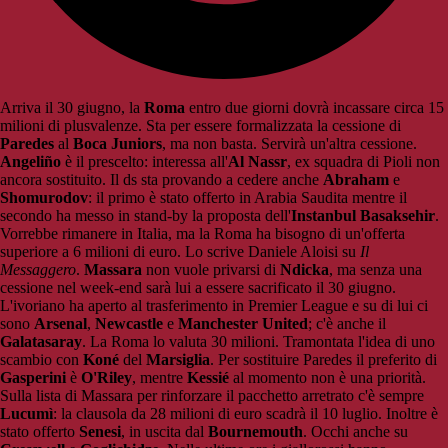
Arriva il 30 giugno, la
Roma
entro due giorni dovrà incassare circa 15
milioni di plusvalenze. Sta per essere formalizzata la cessione di
Paredes
al
Boca Juniors
, ma non basta. Servirà un'altra cessione.
Angeliño
è il prescelto: interessa all'
Al Nassr
, ex squadra di Pioli non
ancora sostituito. Il ds sta provando a cedere anche
Abraham
e
Shomurodov
: il primo è stato offerto in Arabia Saudita mentre il
secondo ha messo in stand-by la proposta dell'
Instanbul Basaksehir
.
Vorrebbe rimanere in Italia, ma la Roma ha bisogno di un'offerta
superiore a 6 milioni di euro. Lo scrive Daniele Aloisi su
Il
Messaggero
.
Massara
non vuole privarsi di
Ndicka
, ma senza una
cessione nel week-end sarà lui a essere sacrificato il 30 giugno.
L'ivoriano ha aperto al trasferimento in Premier League e su di lui ci
sono
Arsenal
,
Newcastle
e
Manchester United
; c'è anche il
Galatasaray
. La Roma lo valuta 30 milioni. Tramontata l'idea di uno
scambio con
Koné
del
Marsiglia
. Per sostituire Paredes il preferito di
Gasperini
è
O'Riley
, mentre
Kessié
al momento non è una priorità.
Sulla lista di Massara per rinforzare il pacchetto arretrato c'è sempre
Lucumì
: la clausola da 28 milioni di euro scadrà il 10 luglio. Inoltre è
stato offerto
Senesi
, in uscita dal
Bournemouth
. Occhi anche su