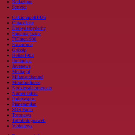
Redazione
Scrivici
Calcionapoli1926
Cittaceleste
Derbyderbyderby
Fantamagazine
FCInter1908
Forzaroma
Golssip
Hellas1903
Ilmilanista
Juvenews
Mediagol
Milanistichannel
Mondoudinese
Notiziecalciomercato
Numericalcio
Padovasport
Pianetamilan
SOS Fanta
Toronews
Tuttobolognaweb
Violanews