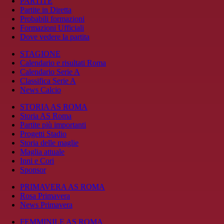
PARTITE
Partite in Diretta
Probabili formazioni
Formazioni Ufficiali
Dove vedere la partita
STAGIONE
Calendario e risultati Roma
Calendario Serie A
Classifica Serie A
News Calcio
STORIA AS ROMA
Storia AS Roma
Partite più importanti
Progetti Stadio
Storia delle maglie
Maglia attuale
Inni e Cori
Sponsor
PRIMAVERA AS ROMA
Rosa Primavera
News Primavera
FEMMINILE AS ROMA