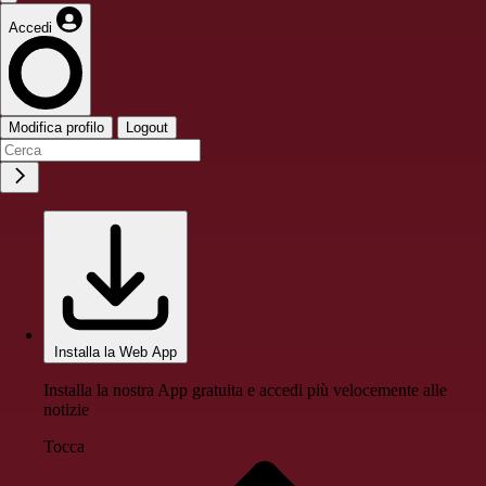
Accedi
Modifica profilo
Logout
Installa la Web App
Installa la nostra App gratuita e accedi più velocemente alle
notizie
Tocca