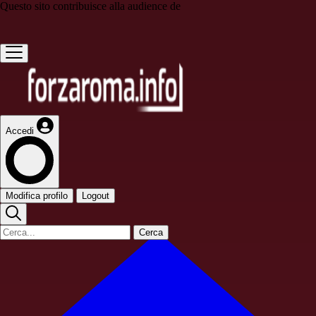
Questo sito contribuisce alla audience de
Accedi
Modifica profilo
Logout
Cerca