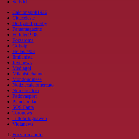
Scrivici
Calcionapoli1926
Cittaceleste
Derbyderbyderby
Fantamagazine
FCInter1908
Forzaroma
Golssip
Hellas1903
Ilmilanista
Juvenews
Mediagol
Milanistichannel
Mondoudinese
Notiziecalciomercato
Numericalcio
Padovasport
Pianetamilan
SOS Fanta
Toronews
Tuttobolognaweb
Violanews
Forzaroma.info