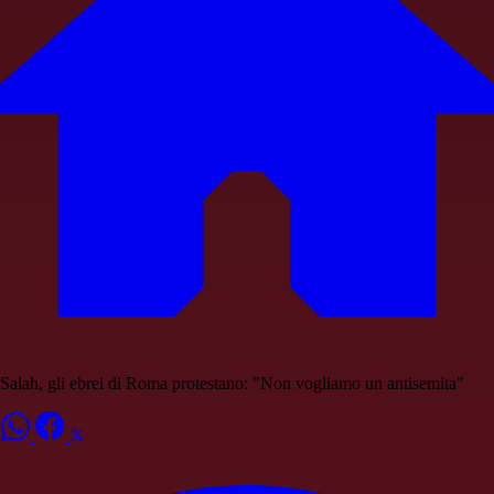
Salah, gli ebrei di Roma protestano: "Non vogliamo un antisemita"