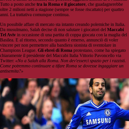
Tutto a posto anche
tra la Roma e il giocatore
, che guadagnerebbe
oltre 2 milioni netti a stagione (sempre se fosse riscattato) per quattro
anni. La trattativa comunque continua.
Un possibile affare di mercato sta intanto creando polemiche in Italia.
Da musulmano, Salah decise di non salutare i giocatori del
Maccabi
Tel Aviv
in occasione di una partita di coppa giocata con la maglia del
Basilea. E al ritorno, secondo quanto è emerso, annunciò di voler
vincere per non permettere alla bandiera sionista di sventolare in
Champions League.
Gli ebrei di Roma
protestano, come ha spiegato
chiaramente il presidente del Maccabi Italia Vittorio Pavoncello via
Twitter:
«No a Salah alla Roma. Non dev'esserci spazio per i razzisti.
Come potremmo continuare a tifare Roma se dovesse ingaggiare un
antisemita?»