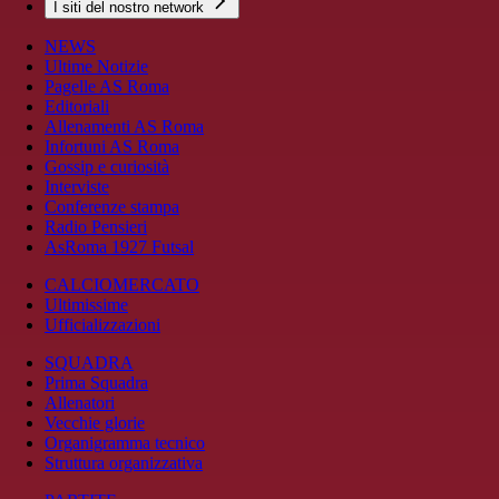
I siti del nostro network
NEWS
Ultime Notizie
Pagelle AS Roma
Editoriali
Allenamenti AS Roma
Infortuni AS Roma
Gossip e curiosità
Interviste
Conferenze stampa
Radio Pensieri
AsRoma 1927 Futsal
CALCIOMERCATO
Ultimissime
Ufficializzazioni
SQUADRA
Prima Squadra
Allenatori
Vecchie glorie
Organigramma tecnico
Struttura organizzativa