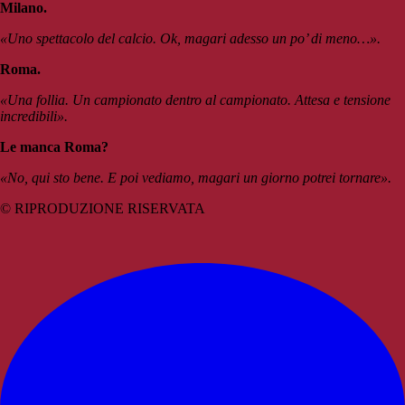
Milano.
«Uno spettacolo del calcio. Ok, magari adesso un po’ di meno…».
Roma.
«Una follia. Un campionato dentro al campionato. Attesa e tensione
incredibili».
Le manca Roma?
«No, qui sto bene. E poi vediamo, magari un giorno potrei tornare».
© RIPRODUZIONE RISERVATA