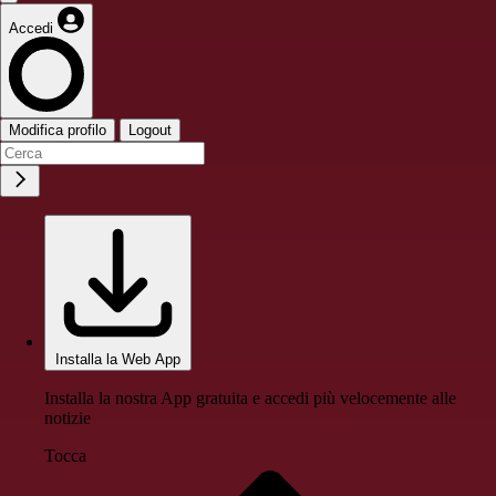
Accedi
Modifica profilo
Logout
Installa la Web App
Installa la nostra App gratuita e accedi più velocemente alle
notizie
Tocca