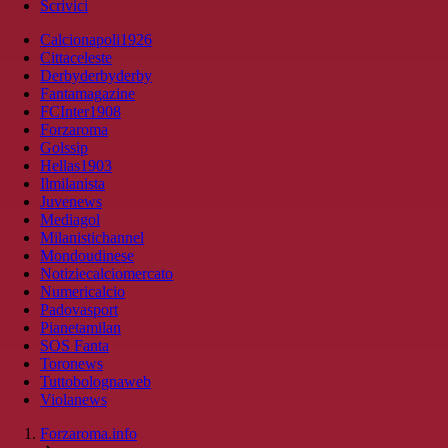
Scrivici
Calcionapoli1926
Cittaceleste
Derbyderbyderby
Fantamagazine
FCInter1908
Forzaroma
Golssip
Hellas1903
Ilmilanista
Juvenews
Mediagol
Milanistichannel
Mondoudinese
Notiziecalciomercato
Numericalcio
Padovasport
Pianetamilan
SOS Fanta
Toronews
Tuttobolognaweb
Violanews
Forzaroma.info