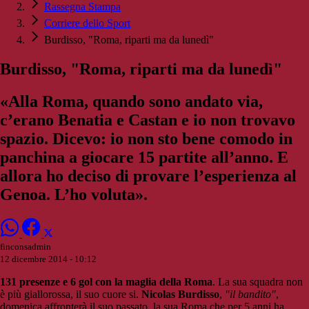
Rassegna Stampa
Corriere dello Sport
Burdisso, "Roma, riparti ma da lunedì"
Burdisso, "Roma, riparti ma da lunedì"
«Alla Roma, quando sono andato via,
c’erano Benatia e Castan e io non trovavo
spazio. Dicevo: io non sto bene comodo in
panchina a giocare 15 partite all’anno. E
allora ho deciso di provare l’esperienza al
Genoa. L’ho voluta».
finconsadmin
12 dicembre 2014 - 10:12
131 presenze e 6 gol con la maglia della Roma
. La sua squadra non
è più giallorossa, il suo cuore si.
Nicolas Burdisso
,
"il bandito"
,
domenica affronterà il suo passato, la sua Roma che per 5 anni ha