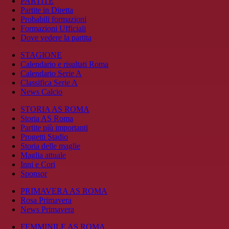
PARTITE
Partite in Diretta
Probabili formazioni
Formazioni Ufficiali
Dove vedere la partita
STAGIONE
Calendario e risultati Roma
Calendario Serie A
Classifica Serie A
News Calcio
STORIA AS ROMA
Storia AS Roma
Partite più importanti
Progetti Stadio
Storia delle maglie
Maglia attuale
Inni e Cori
Sponsor
PRIMAVERA AS ROMA
Rosa Primavera
News Primavera
FEMMINILE AS ROMA