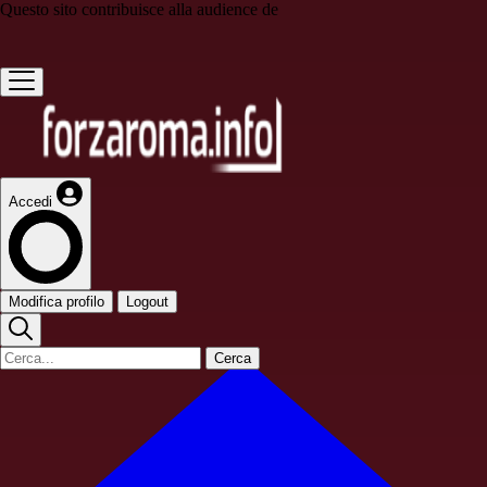
Questo sito contribuisce alla audience de
Accedi
Modifica profilo
Logout
Cerca