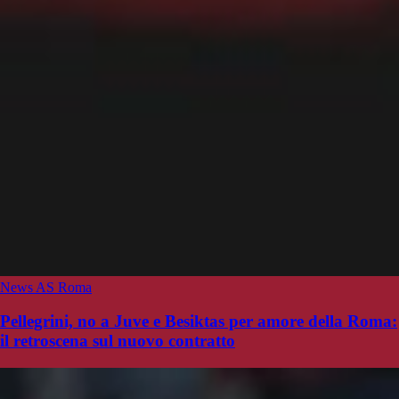
News AS Roma
Pellegrini, no a Juve e Besiktas per amore della Roma:
il retroscena sul nuovo contratto