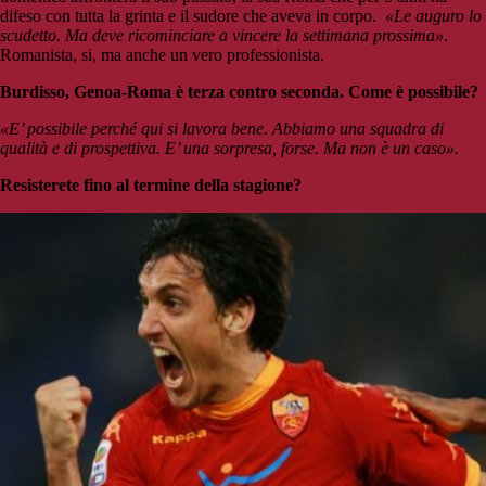
difeso con tutta la grinta e il sudore che aveva in corpo.
«Le auguro lo
scudetto. Ma deve ricominciare a vincere la settimana prossima»
.
Romanista, si, ma anche un vero professionista.
Burdisso, Genoa-Roma è terza contro seconda. Come è possibile?
«E’ possibile perché qui si lavora bene. Abbiamo una squadra di
qualità e di prospettiva. E’ una sorpresa, forse. Ma non è un caso».
Resisterete fino al termine della stagione?