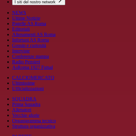
I siti del nostro network
NEWS
Ultime Notizie
Pagelle AS Roma
Editoriali
Allenamenti AS Roma
Infortuni AS Roma
Gossip e curiosità
Interviste
Conferenze stampa
Radio Pensieri
AsRoma 1927 Futsal
CALCIOMERCATO
Ultimissime
Ufficializzazioni
SQUADRA
Prima Squadra
Allenatori
Vecchie glorie
Organigramma tecnico
Struttura organizzativa