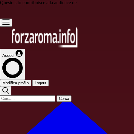
Questo sito contribuisce alla audience de
Accedi
Modifica profilo
Logout
Cerca