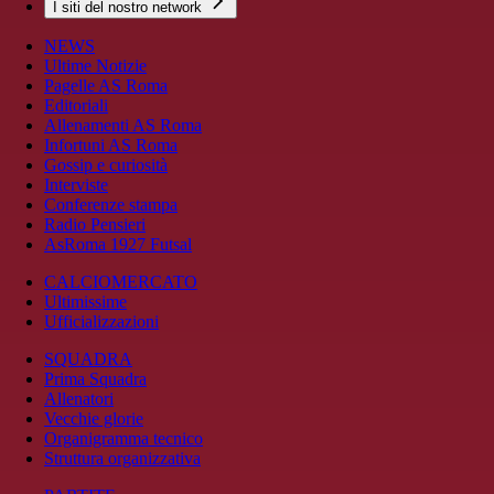
I siti del nostro network
NEWS
Ultime Notizie
Pagelle AS Roma
Editoriali
Allenamenti AS Roma
Infortuni AS Roma
Gossip e curiosità
Interviste
Conferenze stampa
Radio Pensieri
AsRoma 1927 Futsal
CALCIOMERCATO
Ultimissime
Ufficializzazioni
SQUADRA
Prima Squadra
Allenatori
Vecchie glorie
Organigramma tecnico
Struttura organizzativa