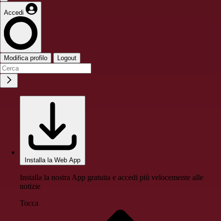
Accedi
Modifica profilo
Logout
Installa la Web App
Installa la nostra App gratuita e accedi più velocemente alle
notizie
Tocca