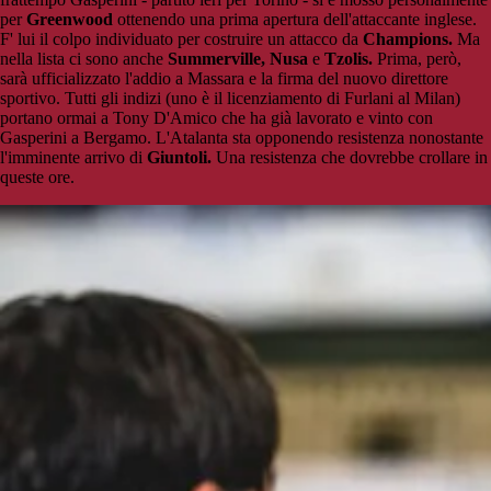
per
Greenwood
ottenendo una prima apertura dell'attaccante inglese.
F' lui il colpo individuato per costruire un attacco da
Champions.
Ma
nella lista ci sono anche
Summerville, Nusa
e
Tzolis.
Prima, però,
sarà ufficializzato l'addio a Massara e la firma del nuovo direttore
sportivo. Tutti gli indizi (uno è il licenziamento di Furlani al Milan)
portano ormai a Tony D'Amico che ha già lavorato e vinto con
Gasperini a Bergamo. L'Atalanta sta opponendo resistenza nonostante
l'imminente arrivo di
Giuntoli.
Una resistenza che dovrebbe crollare in
queste ore.