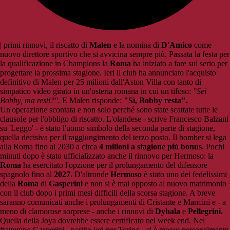
| primi rinnovi, il riscatto di
Malen
e la nomina di
D'Amico
come
nuovo direttore sportivo che si avvicina sempre più. Passata la festa per
la qualificazione in Champions la
Roma
ha iniziato a fare sul serio per
progettare la prossima stagione. Ieri il club ha annunciato l'acquisto
definitivo di Malen per 25 milioni dall'Aston Villa con tanto di
simpatico video girato in un'osteria romana in cui un tifoso:
"Sei
Bobby, ma resti?".
E Malen risponde:
"Sì, Bobby resta".
Un'operazione scontata e non solo perché sono state scattate tutte le
clausole per l'obbligo di riscatto. L'olandese - scrive Francesco Balzani
su 'Leggo' - è stato l'uomo simbolo della seconda parte di stagione,
quella decisiva per il raggiungimento del terzo posto. Il bomber si lega
alla Roma fino al 2030 a circa
4 milioni a stagione più bonus
. Pochi
minuti dopo è stato ufficializzato anche il rinnovo per Hermoso: la
Roma
ha esercitato l'opzione per il prolungamento del difensore
spagnolo fino al
2027.
D'altronde
Hermoso
è stato uno dei fedelissimi
della
Roma
di
Gasperini
e non si è mai opposto al nuovo matrimonio
con il club dopo i primi mesi difficili della scorsa stagione. A breve
saranno comunicati anche i prolungamenti di Cristante e Mancini e - a
meno di clamorose sorprese - anche i rinnovi di
Dybala
e
Pellegrini.
Quella della Joya dovrebbe essere certificato nel week end. Nel
frattempo Gasperini - partito ieri per Torino - si è mosso personalmente