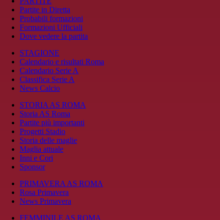
PARTITE
Partite in Diretta
Probabili formazioni
Formazioni Ufficiali
Dove vedere la partita
STAGIONE
Calendario e risultati Roma
Calendario Serie A
Classifica Serie A
News Calcio
STORIA AS ROMA
Storia AS Roma
Partite più importanti
Progetti Stadio
Storia delle maglie
Maglia attuale
Inni e Cori
Sponsor
PRIMAVERA AS ROMA
Rosa Primavera
News Primavera
FEMMINILE AS ROMA