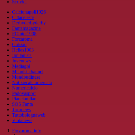
Scrivici
Calcionapoli1926
Cittaceleste
Derbyderbyderby
Fantamagazine
FCInter1908
Forzaroma
Golssip
Hellas1903
Ilmilanista
Juvenews
Mediagol
Milanistichannel
Mondoudinese
Notiziecalciomercato
Numericalcio
Padovasport
Pianetamilan
SOS Fanta
Toronews
Tuttobolognaweb
Violanews
Forzaroma.info