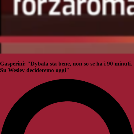
Gasperini: "Dybala sta bene, non so se ha i 90 minuti.
Su Wesley decideremo oggi"