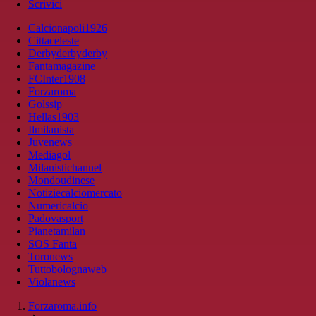
Scrivici
Calcionapoli1926
Cittaceleste
Derbyderbyderby
Fantamagazine
FCInter1908
Forzaroma
Golssip
Hellas1903
Ilmilanista
Juvenews
Mediagol
Milanistichannel
Mondoudinese
Notiziecalciomercato
Numericalcio
Padovasport
Pianetamilan
SOS Fanta
Toronews
Tuttobolognaweb
Violanews
Forzaroma.info