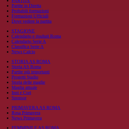
PARTITE
Partite in Diretta
Probabili formazioni
Formazioni Ufficiali
Dove vedere la partita
STAGIONE
Calendario e risultati Roma
Calendario Serie A
Classifica Serie A
News Calcio
STORIA AS ROMA
Storia AS Roma
Partite più importanti
Progetti Stadio
Storia delle maglie
Maglia attuale
Inni e Cori
Sponsor
PRIMAVERA AS ROMA
Rosa Primavera
News Primavera
FEMMINILE AS ROMA