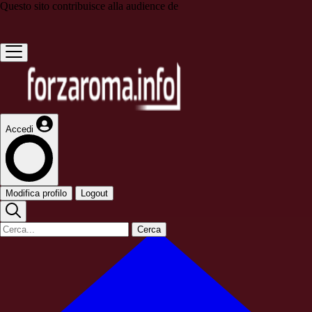
Questo sito contribuisce alla audience de
Accedi
Modifica profilo
Logout
Cerca