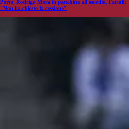
Porto, Rodrigo Mora in panchina all'esordio. Farioli:
"Non ha chiesto la cessione"