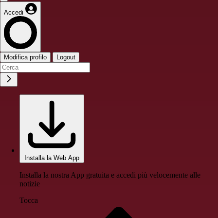
Accedi
Modifica profilo
Logout
Installa la Web App
Installa la nostra App gratuita e accedi più velocemente alle
notizie
Tocca