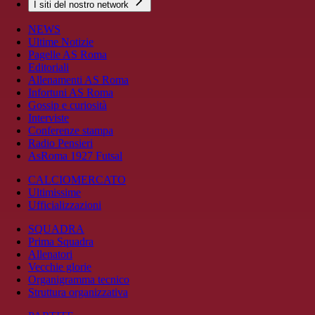
I siti del nostro network
NEWS
Ultime Notizie
Pagelle AS Roma
Editoriali
Allenamenti AS Roma
Infortuni AS Roma
Gossip e curiosità
Interviste
Conferenze stampa
Radio Pensieri
AsRoma 1927 Futsal
CALCIOMERCATO
Ultimissime
Ufficializzazioni
SQUADRA
Prima Squadra
Allenatori
Vecchie glorie
Organigramma tecnico
Struttura organizzativa