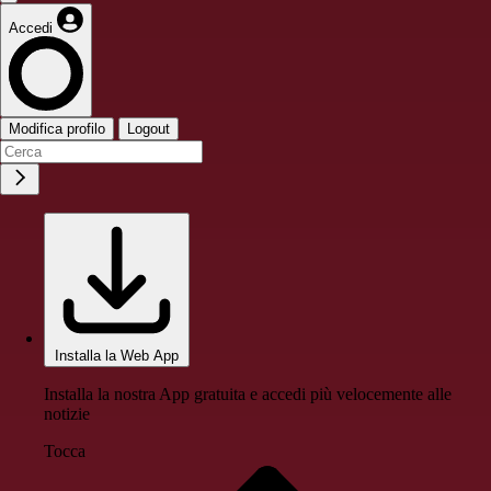
Accedi
Modifica profilo
Logout
Installa la Web App
Installa la nostra App gratuita e accedi più velocemente alle
notizie
Tocca