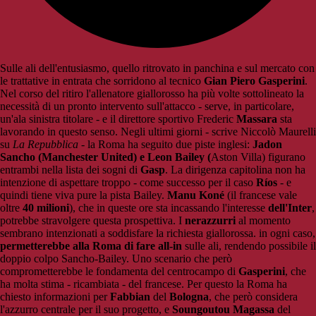
Sulle ali dell'entusiasmo, quello ritrovato in panchina e sul mercato con
le trattative in entrata che sorridono al tecnico
Gian Piero Gasperini
.
Nel corso del ritiro l'allenatore giallorosso ha più volte sottolineato la
necessità di un pronto intervento sull'attacco - serve, in particolare,
un'ala sinistra titolare - e il direttore sportivo Frederic
Massara
sta
lavorando in questo senso. Negli ultimi giorni - scrive Niccolò Maurelli
su
La Repubblica
- la Roma ha seguito due piste inglesi:
Jadon
Sancho (Manchester United) e Leon Bailey (
Aston Villa) figurano
entrambi nella lista dei sogni di
Gasp
. La dirigenza capitolina non ha
intenzione di aspettare troppo - come successo per il caso
Ríos
- e
quindi tiene viva pure la pista Bailey.
Manu Koné
(il francese vale
oltre
40 milioni
), che in queste ore sta incassando l'interesse
dell'Inter
,
potrebbe stravolgere questa prospettiva. I
nerazzurri
al momento
sembrano intenzionati a soddisfare la richiesta giallorossa. in ogni caso,
permetterebbe alla Roma di fare all-in
sulle ali, rendendo possibile il
doppio colpo Sancho-Bailey. Uno scenario che però
comprometterebbe le fondamenta del centrocampo di
Gasperini
, che
ha molta stima - ricambiata - del francese. Per questo la Roma ha
chiesto informazioni per
Fabbian
del
Bologna
, che però considera
l'azzurro centrale per il suo progetto, e
Soungoutou Magassa
del