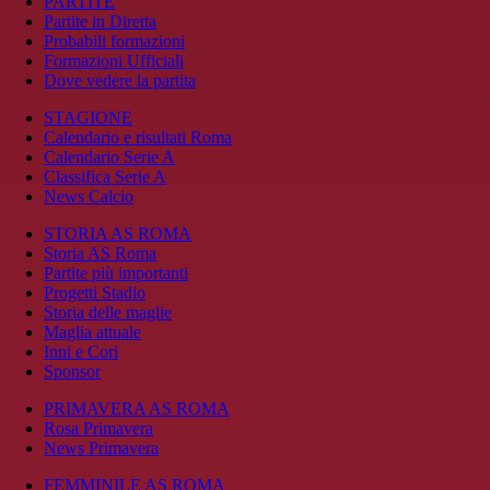
PARTITE
Partite in Diretta
Probabili formazioni
Formazioni Ufficiali
Dove vedere la partita
STAGIONE
Calendario e risultati Roma
Calendario Serie A
Classifica Serie A
News Calcio
STORIA AS ROMA
Storia AS Roma
Partite più importanti
Progetti Stadio
Storia delle maglie
Maglia attuale
Inni e Cori
Sponsor
PRIMAVERA AS ROMA
Rosa Primavera
News Primavera
FEMMINILE AS ROMA