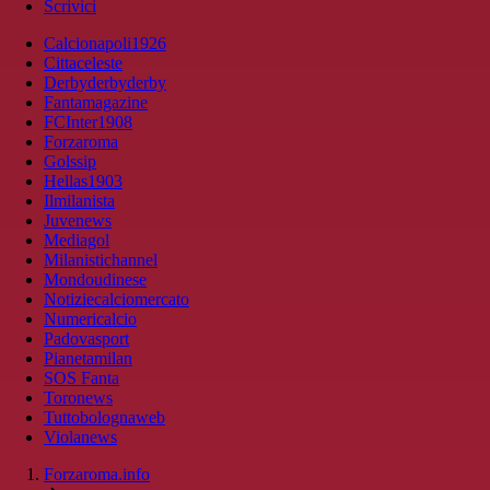
Scrivici
Calcionapoli1926
Cittaceleste
Derbyderbyderby
Fantamagazine
FCInter1908
Forzaroma
Golssip
Hellas1903
Ilmilanista
Juvenews
Mediagol
Milanistichannel
Mondoudinese
Notiziecalciomercato
Numericalcio
Padovasport
Pianetamilan
SOS Fanta
Toronews
Tuttobolognaweb
Violanews
Forzaroma.info