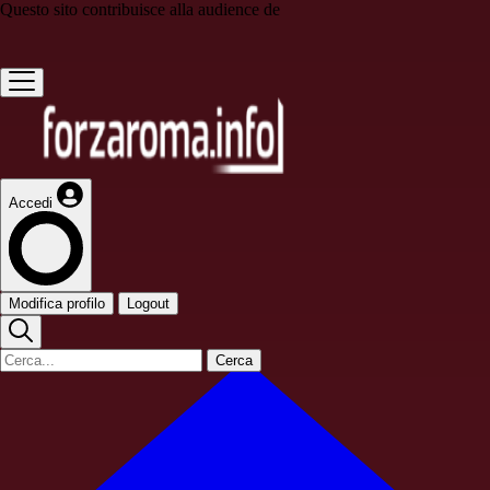
Questo sito contribuisce alla audience de
Accedi
Modifica profilo
Logout
Cerca