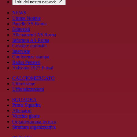
I siti del nostro network
NEWS
Ultime Notizie
Pagelle AS Roma
Editoriali
Allenamenti AS Roma
Infortuni AS Roma
Gossip e curiosità
Interviste
Conferenze stampa
Radio Pensieri
AsRoma 1927 Futsal
CALCIOMERCATO
Ultimissime
Ufficializzazioni
SQUADRA
Prima Squadra
Allenatori
Vecchie glorie
Organigramma tecnico
Struttura organizzativa