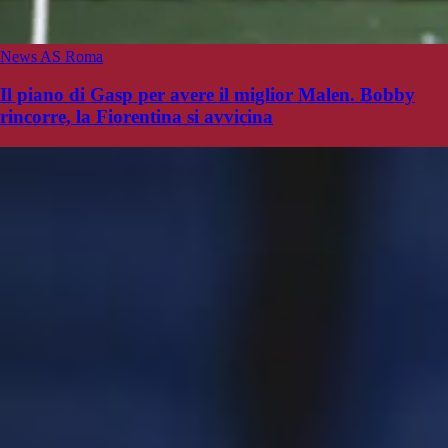
News AS Roma
Il piano di Gasp per avere il miglior Malen. Bobby
rincorre, la Fiorentina si avvicina