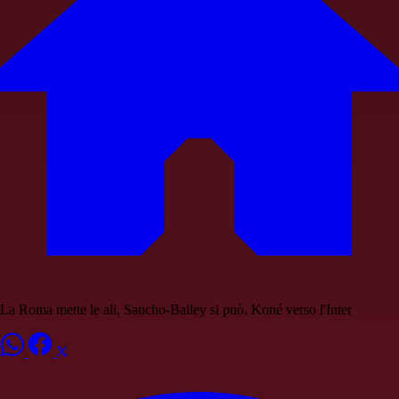
La Roma mette le ali, Sancho-Bailey si può. Koné verso l'Inter