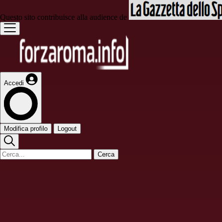
Questo sito contribuisce alla audience de
Accedi
Modifica profilo
Logout
Cerca