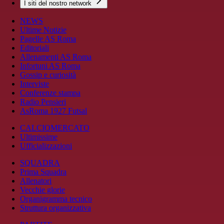
I siti del nostro network
NEWS
Ultime Notizie
Pagelle AS Roma
Editoriali
Allenamenti AS Roma
Infortuni AS Roma
Gossip e curiosità
Interviste
Conferenze stampa
Radio Pensieri
AsRoma 1927 Futsal
CALCIOMERCATO
Ultimissime
Ufficializzazioni
SQUADRA
Prima Squadra
Allenatori
Vecchie glorie
Organigramma tecnico
Struttura organizzativa