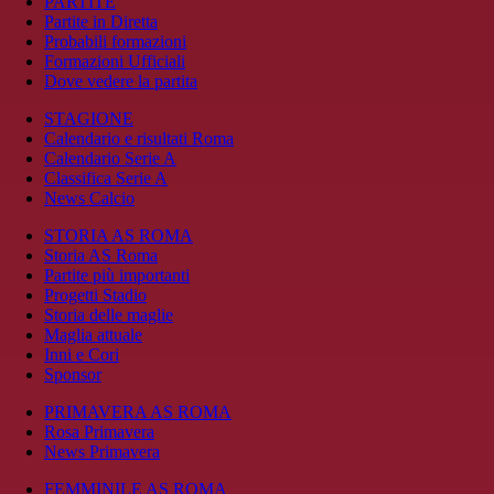
PARTITE
Partite in Diretta
Probabili formazioni
Formazioni Ufficiali
Dove vedere la partita
STAGIONE
Calendario e risultati Roma
Calendario Serie A
Classifica Serie A
News Calcio
STORIA AS ROMA
Storia AS Roma
Partite più importanti
Progetti Stadio
Storia delle maglie
Maglia attuale
Inni e Cori
Sponsor
PRIMAVERA AS ROMA
Rosa Primavera
News Primavera
FEMMINILE AS ROMA