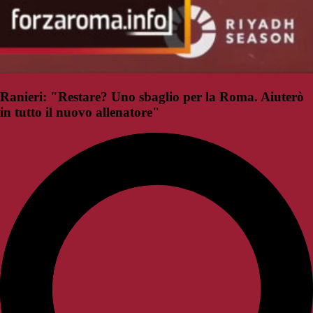
Ranieri: "Restare? Uno sbaglio per la Roma. Aiuterò
in tutto il nuovo allenatore"