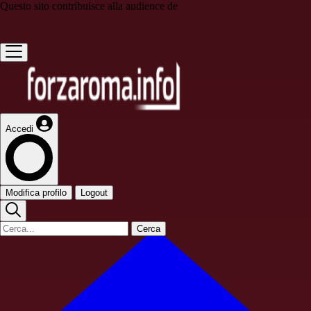
Questo sito contribuisce alla audience de
Accedi
Modifica profilo
Logout
Cerca