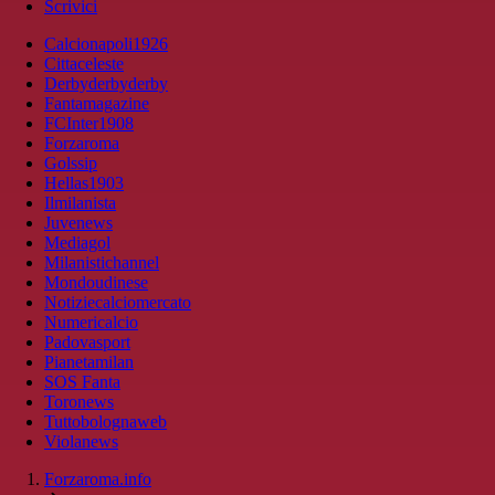
Scrivici
Calcionapoli1926
Cittaceleste
Derbyderbyderby
Fantamagazine
FCInter1908
Forzaroma
Golssip
Hellas1903
Ilmilanista
Juvenews
Mediagol
Milanistichannel
Mondoudinese
Notiziecalciomercato
Numericalcio
Padovasport
Pianetamilan
SOS Fanta
Toronews
Tuttobolognaweb
Violanews
Forzaroma.info