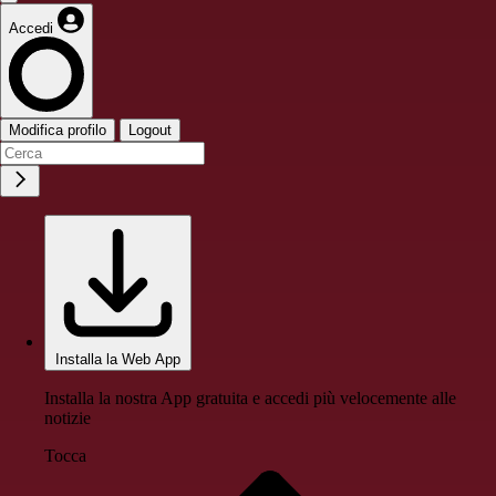
Accedi
Modifica profilo
Logout
Installa la Web App
Installa la nostra App gratuita e accedi più velocemente alle
notizie
Tocca