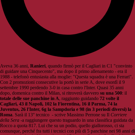
Aveva 36 anni,
Ranieri
, quando firmò per il Cagliari in C1 "convinto
di guidare una Cinquecento", ma dopo il primo allenamento - era il
1988 - telefonò entusiasta alla moglie: "Questa squadra è una Ferrari".
Con 2 promozioni consecutive la portò in serie A, dove esordì il 9
settembre 1990 perdendo 3-0 in casa contro l'Inter. Quasi 35 anni
dopo, domenica contro il Milan, si ritroverà davvero
su una 500
: il
totale delle sue panchine in A
, raggiunto guidando
72 volte il
Cagliari, 43 il Napoli, 102 la Fiorentina, 16 il Parma, 74 la
Juventus, 26 l'Inter, 6g la Sampdoria e 98 (in 3 periodi diversi) la
Roma
. Sarà il 13° tecnico - scrive Massimo Perrone su Il
Corriere
della Sera
-a raggiungere questo traguardo in una classifica guidata da
Rocco a quota 817. Lui che su un podio, quello giallorosso, ci sta
comunque, perché fra tutti i tecnici con più di 5 panchine nei 98 anni di