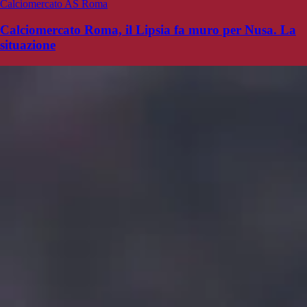
Calciomercato AS Roma
Calciomercato Roma, il Lipsia fa muro per Nusa. La
situazione