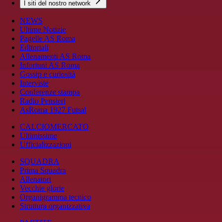
I siti del nostro network
NEWS
Ultime Notizie
Pagelle AS Roma
Editoriali
Allenamenti AS Roma
Infortuni AS Roma
Gossip e curiosità
Interviste
Conferenze stampa
Radio Pensieri
AsRoma 1927 Futsal
CALCIOMERCATO
Ultimissime
Ufficializzazioni
SQUADRA
Prima Squadra
Allenatori
Vecchie glorie
Organigramma tecnico
Struttura organizzativa