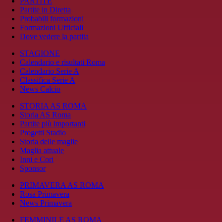
PARTITE
Partite in Diretta
Probabili formazioni
Formazioni Ufficiali
Dove vedere la partita
STAGIONE
Calendario e risultati Roma
Calendario Serie A
Classifica Serie A
News Calcio
STORIA AS ROMA
Storia AS Roma
Partite più importanti
Progetti Stadio
Storia delle maglie
Maglia attuale
Inni e Cori
Sponsor
PRIMAVERA AS ROMA
Rosa Primavera
News Primavera
FEMMINILE AS ROMA