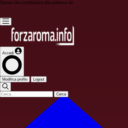
Questo sito contribuisce alla audience de
Accedi
Modifica profilo
Logout
Cerca