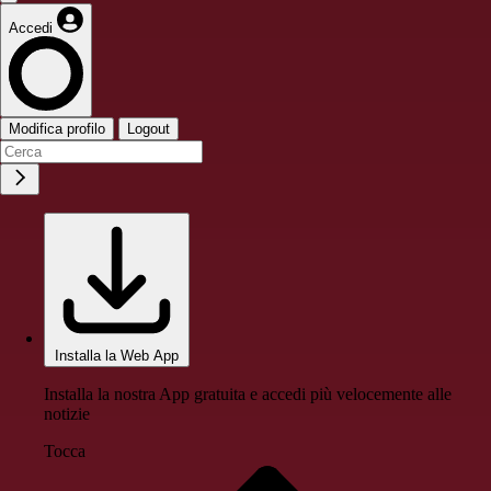
Accedi
Modifica profilo
Logout
Installa la Web App
Installa la nostra App gratuita e accedi più velocemente alle
notizie
Tocca