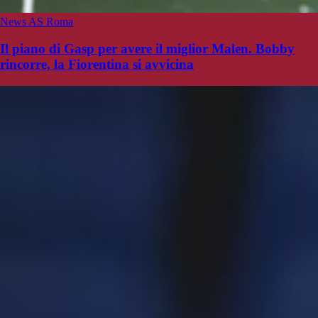
News AS Roma
Il piano di Gasp per avere il miglior Malen. Bobby
rincorre, la Fiorentina si avvicina