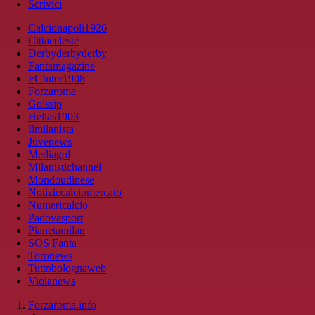
Scrivici
Calcionapoli1926
Cittaceleste
Derbyderbyderby
Fantamagazine
FCInter1908
Forzaroma
Golssip
Hellas1903
Ilmilanista
Juvenews
Mediagol
Milanistichannel
Mondoudinese
Notiziecalciomercato
Numericalcio
Padovasport
Pianetamilan
SOS Fanta
Toronews
Tuttobolognaweb
Violanews
Forzaroma.info