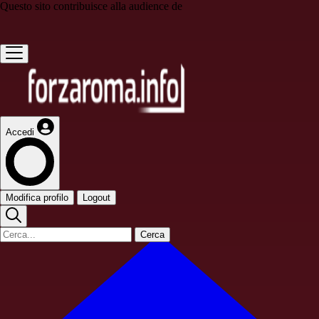
Questo sito contribuisce alla audience de
Accedi
Modifica profilo
Logout
Cerca