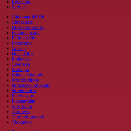
Redazione
Scrivici
Calcionapoli1926
Cittaceleste
Derbyderbyderby
Fantamagazine
FCInter1908
Forzaroma
Golssip
Hellas1903
Ilmilanista
Juvenews
Mediagol
Milanistichannel
Mondoudinese
Notiziecalciomercato
Numericalcio
Padovasport
Pianetamilan
SOS Fanta
Toronews
Tuttobolognaweb
Violanews