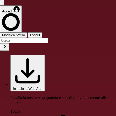
Accedi
Modifica profilo
Logout
Installa la Web App
Installa la nostra App gratuita e accedi più velocemente alle
notizie
Tocca