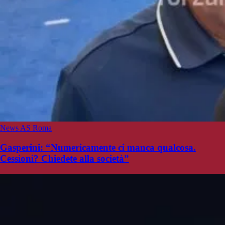
News AS Roma
Gasperini: “Numericamente ci manca qualcosa.
Cessioni? Chiedete alla società”