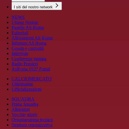
I siti del nostro network
NEWS
Ultime Notizie
Pagelle AS Roma
Editoriali
Allenamenti AS Roma
Infortuni AS Roma
Gossip e curiosità
Interviste
Conferenze stampa
Radio Pensieri
AsRoma 1927 Futsal
CALCIOMERCATO
Ultimissime
Ufficializzazioni
SQUADRA
Prima Squadra
Allenatori
Vecchie glorie
Organigramma tecnico
Struttura organizzativa