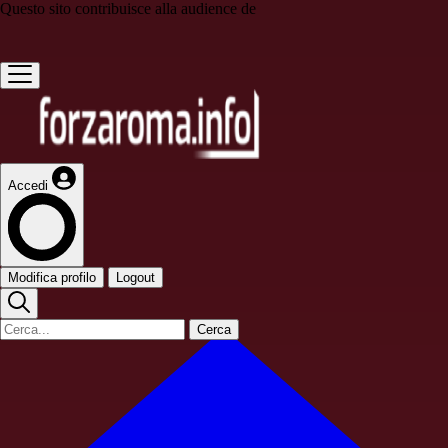
Questo sito contribuisce alla audience de
Accedi
Modifica profilo
Logout
Cerca