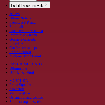
I siti del nostro network
NEWS
Ultime Notizie
Pagelle AS Roma
Editoriali
Allenamenti AS Roma
Infortuni AS Roma
Gossip e curiosità
Interviste
Conferenze stampa
Radio Pensieri
AsRoma 1927 Futsal
CALCIOMERCATO
Ultimissime
Ufficializzazioni
SQUADRA
Prima Squadra
Allenatori
Vecchie glorie
Organigramma tecnico
Struttura organizzativa