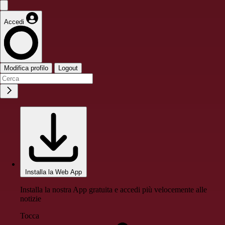
Accedi
Modifica profilo
Logout
Installa la Web App
Installa la nostra App gratuita e accedi più velocemente alle
notizie
Tocca