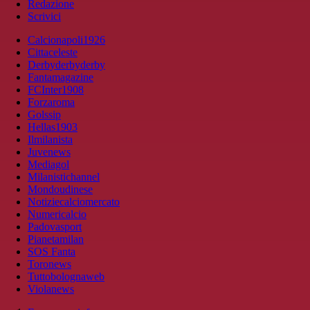
Redazione
Scrivici
Calcionapoli1926
Cittaceleste
Derbyderbyderby
Fantamagazine
FCInter1908
Forzaroma
Golssip
Hellas1903
Ilmilanista
Juvenews
Mediagol
Milanistichannel
Mondoudinese
Notiziecalciomercato
Numericalcio
Padovasport
Pianetamilan
SOS Fanta
Toronews
Tuttobolognaweb
Violanews