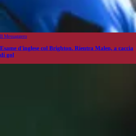
Il Messaggero
Esame d'inglese col Brighton. Rientra Malen, a caccia
di gol