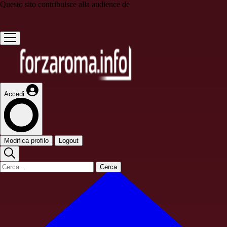
Questo sito contribuisce alla audience de
Accedi
Modifica profilo
Logout
Cerca