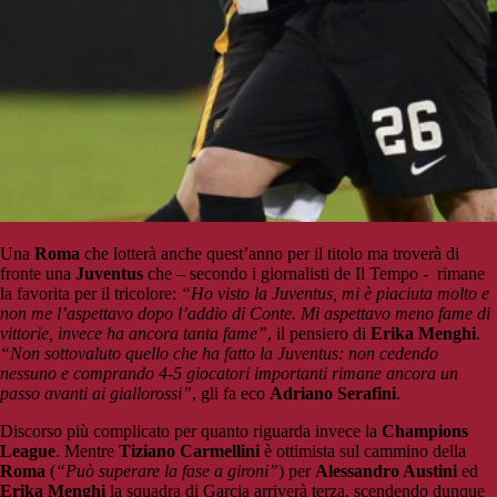
Una
Roma
che lotterà anche quest’anno per il titolo ma troverà di
fronte una
Juventus
che – secondo i giornalisti de Il Tempo - rimane
la favorita per il tricolore:
“Ho visto la Juventus, mi è piaciuta molto e
non me l’aspettavo dopo l’addio di Conte. Mi aspettavo meno fame di
vittorie, invece ha ancora tanta fame”
, il pensiero di
Erika Menghi
.
“Non sottovaluto quello che ha fatto la Juventus: non cedendo
nessuno e comprando 4-5 giocatori importanti rimane ancora un
passo avanti ai giallorossi”
, gli fa eco
Adriano Serafini
.
Discorso più complicato per quanto riguarda invece la
Champions
League
. Mentre
Tiziano Carmellini
è ottimista sul cammino della
Roma
(
“Può superare la fase a gironi”
) per
Alessandro Austini
ed
Erika Menghi
la squadra di Garcia arriverà terza, scendendo dunque