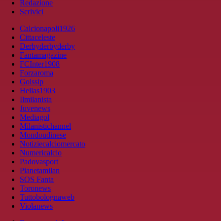
Redazione
Scrivici
Calcionapoli1926
Cittaceleste
Derbyderbyderby
Fantamagazine
FCInter1908
Forzaroma
Golssip
Hellas1903
Ilmilanista
Juvenews
Mediagol
Milanistichannel
Mondoudinese
Notiziecalciomercato
Numericalcio
Padovasport
Pianetamilan
SOS Fanta
Toronews
Tuttobolognaweb
Violanews