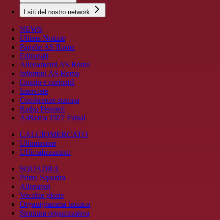
I siti del nostro network
NEWS
Ultime Notizie
Pagelle AS Roma
Editoriali
Allenamenti AS Roma
Infortuni AS Roma
Gossip e curiosità
Interviste
Conferenze stampa
Radio Pensieri
AsRoma 1927 Futsal
CALCIOMERCATO
Ultimissime
Ufficializzazioni
SQUADRA
Prima Squadra
Allenatori
Vecchie glorie
Organigramma tecnico
Struttura organizzativa