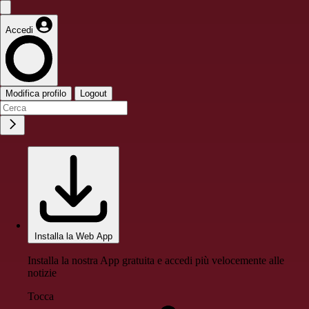
Accedi
Modifica profilo
Logout
Installa la Web App
Installa la nostra App gratuita e accedi più velocemente alle
notizie
Tocca