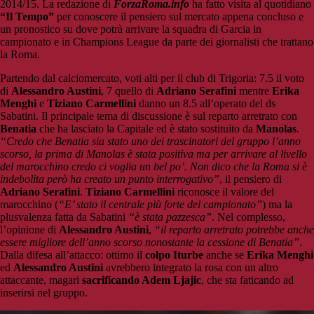
2014/15. La redazione di
ForzaRoma.info
ha fatto visita al quotidiano
“Il Tempo”
per conoscere il pensiero sul mercato appena concluso e
un pronostico su dove potrà arrivare la squadra di Garcia in
campionato e in Champions League da parte dei giornalisti che trattano
la Roma.
Partendo dal calciomercato, voti alti per il club di Trigoria: 7.5 il voto
di
Alessandro Austini
, 7 quello di
Adriano Serafini
mentre
Erika
Menghi
e
Tiziano Carmellini
danno un 8.5 all’operato del ds
Sabatini. Il principale tema di discussione è sul reparto arretrato con
Benatia
che ha lasciato la Capitale ed è stato sostituito da
Manolas
.
“Credo che Benatia sia stato uno dei trascinatori del gruppo l’anno
scorso, la prima di Manolas è stata positiva ma per arrivare al livello
del marocchino credo ci voglia un bel po’. Non dico che la Roma si è
indebolita però ha creato un punto interrogativo”
, il pensiero di
Adriano Serafini
.
Tiziano Carmellini
riconosce il valore del
marocchino (
“E’ stato il centrale più forte del campionato”
) ma la
plusvalenza fatta da Sabatini
“è stata pazzesca”
. Nel complesso,
l’opinione di
Alessandro Austini
,
“il reparto arretrato potrebbe anche
essere migliore dell’anno scorso nonostante la cessione di Benatia”
.
Dalla difesa all’attacco: ottimo il
colpo Iturbe
anche se
Erika Menghi
ed
Alessandro Austini
avrebbero integrato la rosa con un altro
attaccante, magari
sacrificando Adem Ljajic
, che sta faticando ad
inserirsi nel gruppo.