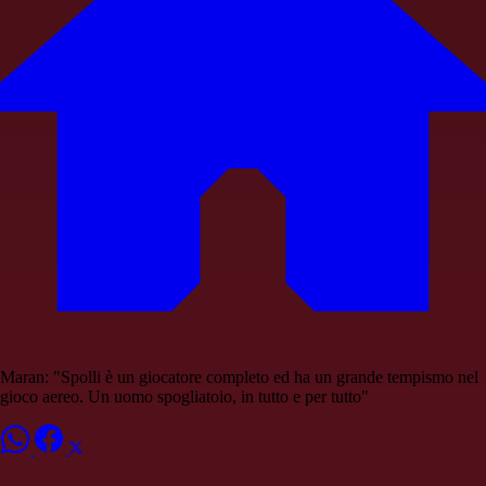
Maran: "Spolli è un giocatore completo ed ha un grande tempismo nel
gioco aereo. Un uomo spogliatoio, in tutto e per tutto"