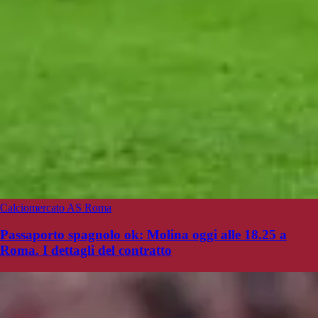
Calciomercato AS Roma
Passaporto spagnolo ok: Molina oggi alle 18.25 a
Roma. I dettagli del contratto