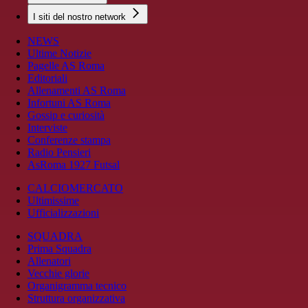
I siti del nostro network
NEWS
Ultime Notizie
Pagelle AS Roma
Editoriali
Allenamenti AS Roma
Infortuni AS Roma
Gossip e curiosità
Interviste
Conferenze stampa
Radio Pensieri
AsRoma 1927 Futsal
CALCIOMERCATO
Ultimissime
Ufficializzazioni
SQUADRA
Prima Squadra
Allenatori
Vecchie glorie
Organigramma tecnico
Struttura organizzativa