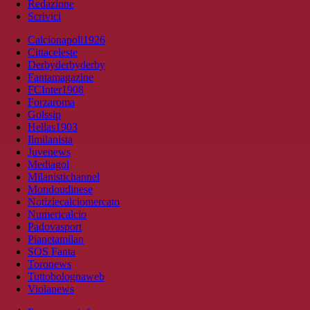
Redazione
Scrivici
Calcionapoli1926
Cittaceleste
Derbyderbyderby
Fantamagazine
FCInter1908
Forzaroma
Golssip
Hellas1903
Ilmilanista
Juvenews
Mediagol
Milanistichannel
Mondoudinese
Notiziecalciomercato
Numericalcio
Padovasport
Pianetamilan
SOS Fanta
Toronews
Tuttobolognaweb
Violanews