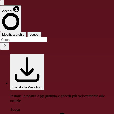
Accedi
Modifica profilo
Logout
Installa la Web App
Installa la nostra App gratuita e accedi più velocemente alle
notizie
Tocca