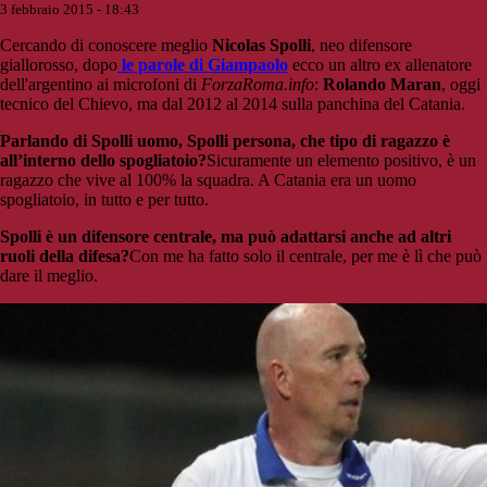
3 febbraio 2015 - 18:43
Cercando di conoscere meglio
Nicolas Spolli
, neo difensore
giallorosso, dopo
le parole di Giampaolo
ecco un altro ex allenatore
dell'argentino ai microfoni di
ForzaRoma.info
:
Rolando Maran
, oggi
tecnico del Chievo, ma dal 2012 al 2014 sulla panchina del Catania.
Parlando di Spolli uomo, Spolli persona, che tipo di ragazzo è
all’interno dello spogliatoio?
Sicuramente un elemento positivo, è un
ragazzo che vive al 100% la squadra. A Catania era un uomo
spogliatoio, in tutto e per tutto.
Spolli è un difensore centrale, ma può adattarsi anche ad altri
ruoli della difesa?
Con me ha fatto solo il centrale, per me è lì che può
dare il meglio.