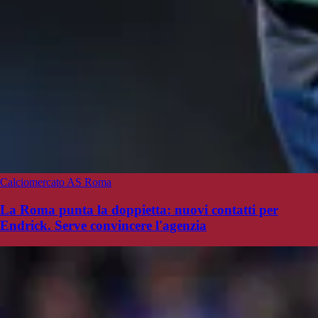
Calciomercato AS Roma
La Roma punta la doppietta: nuovi contatti per
Endrick. Serve convincere l'agenzia