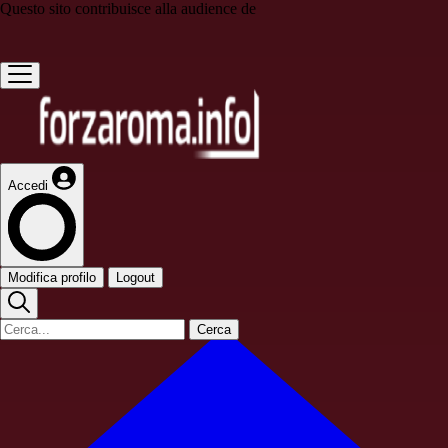
Questo sito contribuisce alla audience de
Accedi
Modifica profilo
Logout
Cerca