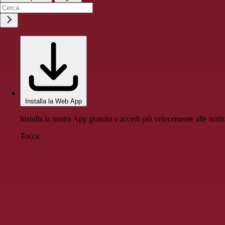
Installa la Web App
Installa la nostra App gratuita e accedi più velocemente alle notiz
Tocca