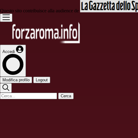
Questo sito contribuisce alla audience de
Accedi
Modifica profilo
Logout
Cerca