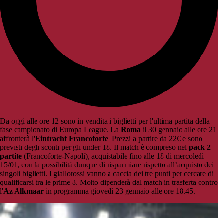
Da oggi alle ore 12 sono in vendita i biglietti per l'ultima partita della
fase campionato di Europa League. La
Roma
il 30 gennaio alle ore 21
affronterà l'
Eintracht Francoforte
. Prezzi a partire da 22€ e sono
previsti degli sconti per gli under 18. Il match è compreso nel
pack 2
partite
(Francoforte-Napoli), acquistabile fino alle 18 di mercoledì
15/01, con la possibilità dunque di risparmiare rispetto all’acquisto dei
singoli biglietti. I giallorossi vanno a caccia dei tre punti per cercare di
qualificarsi tra le prime 8. Molto dipenderà dal match in trasferta contro
l'
Az Alkmaar
in programma giovedì 23 gennaio alle ore 18.45.