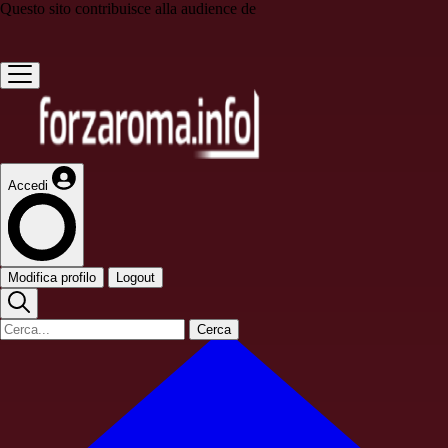
Questo sito contribuisce alla audience de
Accedi
Modifica profilo
Logout
Cerca