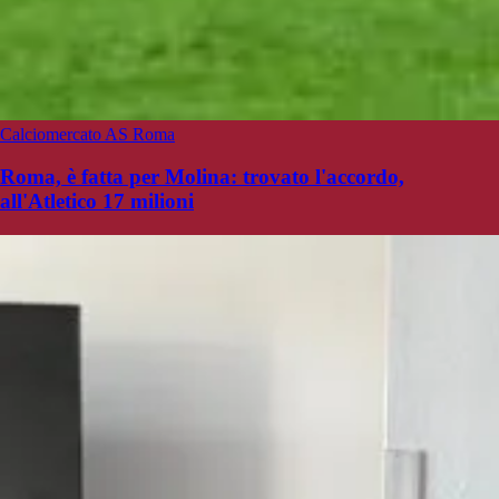
Calciomercato AS Roma
Roma, è fatta per Molina: trovato l'accordo,
all'Atletico 17 milioni