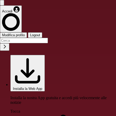
Accedi
Modifica profilo
Logout
Installa la Web App
Installa la nostra App gratuita e accedi più velocemente alle
notizie
Tocca