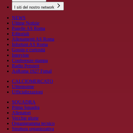
I siti del nostro network
NEWS
Ultime Notizie
Pagelle AS Roma
Editoriali
Allenamenti AS Roma
Infortuni AS Roma
Gossip e curiosità
Interviste
Conferenze stampa
Radio Pensieri
AsRoma 1927 Futsal
CALCIOMERCATO
Ultimissime
Ufficializzazioni
SQUADRA
Prima Squadra
Allenatori
Vecchie glorie
Organigramma tecnico
Struttura organizzativa