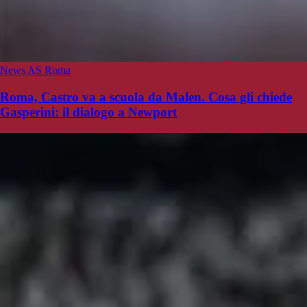
News AS Roma
Roma, Castro va a scuola da Malen. Cosa gli chiede
Gasperini: il dialogo a Newport