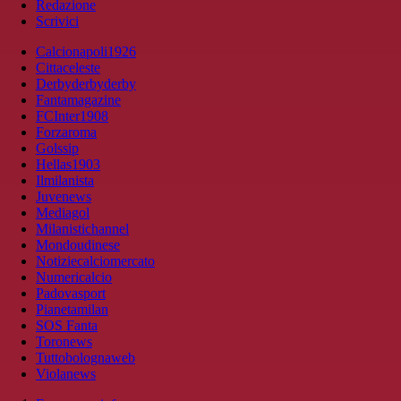
Redazione
Scrivici
Calcionapoli1926
Cittaceleste
Derbyderbyderby
Fantamagazine
FCInter1908
Forzaroma
Golssip
Hellas1903
Ilmilanista
Juvenews
Mediagol
Milanistichannel
Mondoudinese
Notiziecalciomercato
Numericalcio
Padovasport
Pianetamilan
SOS Fanta
Toronews
Tuttobolognaweb
Violanews