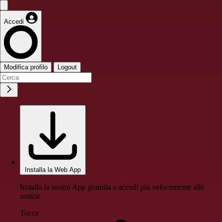
Accedi
Modifica profilo
Logout
Installa la Web App
Installa la nostra App gratuita e accedi più velocemente alle
notizie
Tocca