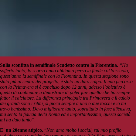
Sulla sconfitta in semifinale Scudetto contro la Fiorentina.
“Ho
sofferto tanto, lo scorso anno abbiamo perso la finale col Sassuolo,
quest’anno la semifinale con la Fiorentina. In questa stagione sono
stato più al centro del progetto, è stato un duro colpo.
Il mio percorso
con la Primavera si è concluso dopo 12 anni, adesso l’obiettivo è
quello di continuare a dimostrare di poter fare quello che ho sempre
fatto: il calciatore.
La differenza principale tra Primavera e il calcio
dei grandi sono i ritmi, si gioca sempre a uno o due tocchi e io mi
trovo benissimo. Devo migliorare tanto, soprattutto in fase difensiva,
ma sento la fiducia della Roma ed è importantissimo, questa società
mi ha dato tanto”
.
E' un 20enne atipico.
“
Non amo molto i social, sul mio profilo
pubblico solo qualche foto sempre di campo. Alla Play invece ci gioco