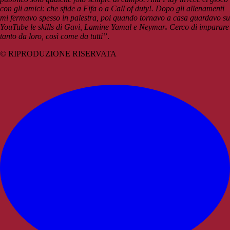
con gli amici: che sfide a Fifa o a Call of duty!.
Dopo gli allenamenti
mi fermavo spesso in palestra, poi quando tornavo a casa guardavo su
YouTube le skills di Gavi, Lamine Yamal e Neymar
.
Cerco di imparare
tanto da loro, così come da tutti”
.
© RIPRODUZIONE RISERVATA