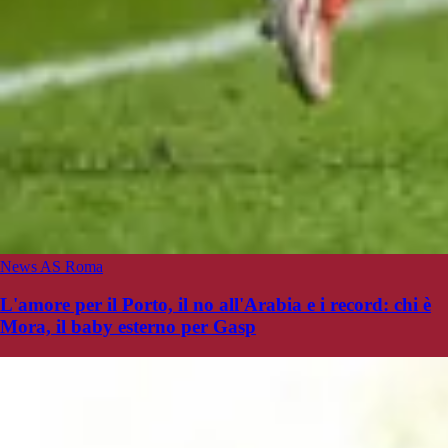
News AS Roma
L'amore per il Porto, il no all'Arabia e i record: chi è
Mora, il baby esterno per Gasp