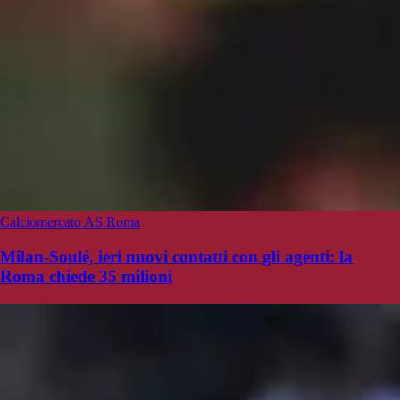
Calciomercato AS Roma
Milan-Soulé, ieri nuovi contatti con gli agenti: la
Roma chiede 35 milioni