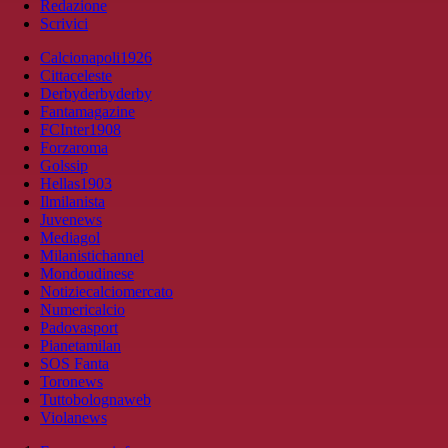
Redazione
Scrivici
Calcionapoli1926
Cittaceleste
Derbyderbyderby
Fantamagazine
FCInter1908
Forzaroma
Golssip
Hellas1903
Ilmilanista
Juvenews
Mediagol
Milanistichannel
Mondoudinese
Notiziecalciomercato
Numericalcio
Padovasport
Pianetamilan
SOS Fanta
Toronews
Tuttobolognaweb
Violanews