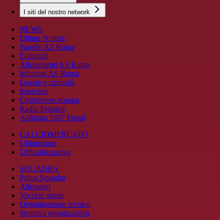
I siti del nostro network
NEWS
Ultime Notizie
Pagelle AS Roma
Editoriali
Allenamenti AS Roma
Infortuni AS Roma
Gossip e curiosità
Interviste
Conferenze stampa
Radio Pensieri
AsRoma 1927 Futsal
CALCIOMERCATO
Ultimissime
Ufficializzazioni
SQUADRA
Prima Squadra
Allenatori
Vecchie glorie
Organigramma tecnico
Struttura organizzativa