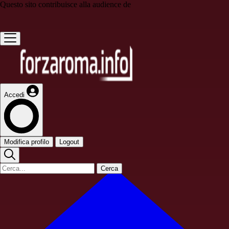
Questo sito contribuisce alla audience de
Accedi
Modifica profilo
Logout
Cerca