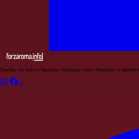
Turchia, che bufera! Spuntano Whatsapp contro Mourinho: si dimette tut