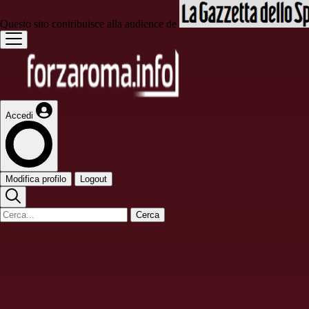
Questo sito contribuisce alla audience de
Accedi
Modifica profilo
Logout
Cerca