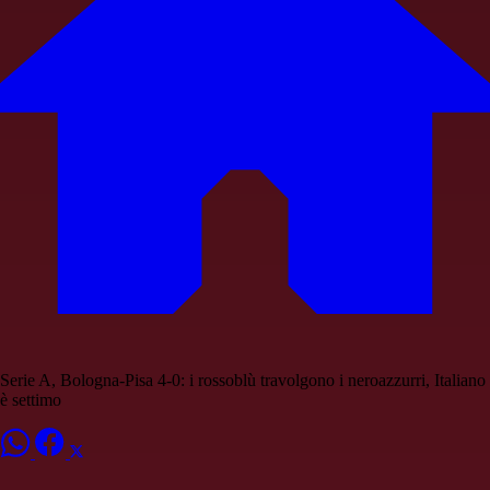
Serie A, Bologna-Pisa 4-0: i rossoblù travolgono i neroazzurri, Italiano
è settimo