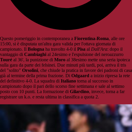
Questo pomeriggio in contemporanea a
Fiorentina-Roma
, alle ore
15:00, si è disputata un'altra gara valida per l'ottava giornata di
campionato. Il
Bologna
ha travolto 4-0 il
Pisa
al
Dall'Ara
: dopo il
vantaggio di
Cambiaghi
al 24esimo e l'espulsione del neroazzurro
Touré
al 36', la punizione di
Moro
al 38esimo mette una seria ipoteca
sulla gara da parte dei felsinei. Due minuti più tardi, poi, arriva il tris
del "solito"
Orsolini
, che chiude la pratica in favore dei padroni di casa
già al termine della prima frazione. Di
Odgaard
a inizio ripresa la rete
del definitivo 4-0. La squadra di
Italiano
torna al successo in
campionato dopo il pari dello scorso fine settimana e sale al settimo
posto con 10 punti. La formazione di
Gilardino
, invece, torna a far
registrare un k.o. e resta ultima in classifica a quota 2.