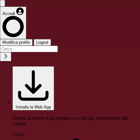
Accedi
Modifica profilo
Logout
Installa la Web App
Installa la nostra App gratuita e accedi più velocemente alle
notizie
Tocca