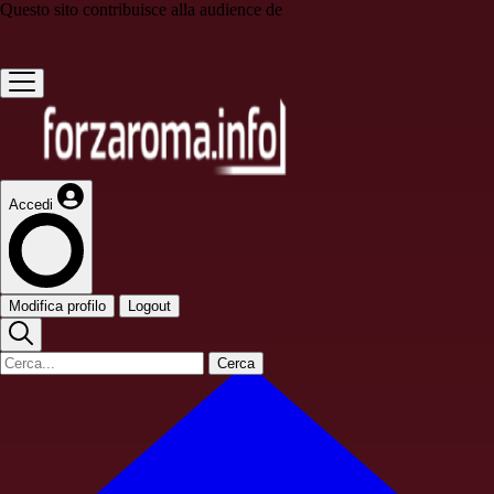
Questo sito contribuisce alla audience de
Accedi
Modifica profilo
Logout
Cerca