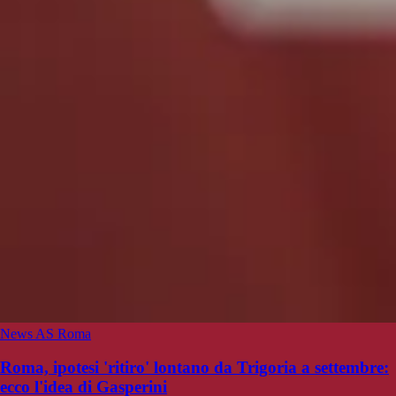
News AS Roma
Roma, ipotesi 'ritiro' lontano da Trigoria a settembre:
ecco l'idea di Gasperini