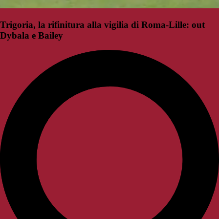
Trigoria, la rifinitura alla vigilia di Roma-Lille: out
Dybala e Bailey