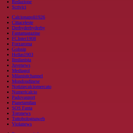
Redazione
Scrivici
Calcionapoli1926
Cittaceleste
Derbyderbyderby
Fantamagazine
FCInter1908
Forzaroma
Golssip
Hellas1903
Ilmilanista
Juvenews
Mediagol
Milanistichannel
Mondoudinese
Notiziecalciomercato
Numericalcio
Padovasport
Pianetamilan
SOS Fanta
Toronews
Tuttobolognaweb
Violanews