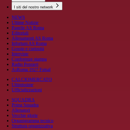
I siti del nostro network
NEWS
Ultime Notizie
Pagelle AS Roma
Editoriali
Allenamenti AS Roma
Infortuni AS Roma
Gossip e curiosità
Interviste
Conferenze stampa
Radio Pensieri
AsRoma 1927 Futsal
CALCIOMERCATO
Ultimissime
Ufficializzazioni
SQUADRA
Prima Squadra
Allenatori
Vecchie glorie
Organigramma tecnico
Struttura organizzativa