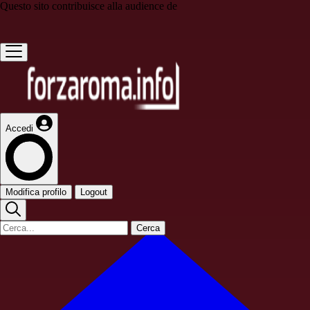
Questo sito contribuisce alla audience de
Accedi
Modifica profilo
Logout
Cerca