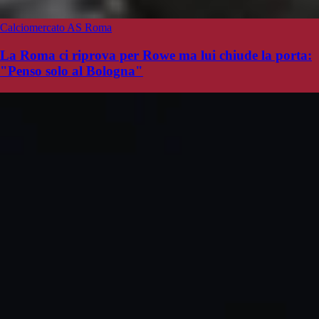
Calciomercato AS Roma
La Roma ci riprova per Rowe ma lui chiude la porta:
"Penso solo al Bologna"