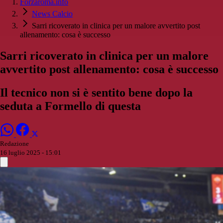
Forzaroma.info
News Calcio
Sarri ricoverato in clinica per un malore avvertito post
allenamento: cosa è successo
Sarri ricoverato in clinica per un malore
avvertito post allenamento: cosa è successo
Il tecnico non si è sentito bene dopo la
seduta a Formello di questa
Redazione
16 luglio 2025 - 15:01