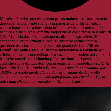
Maurizio Sarri
è stato
ricoverato
per un
malore
accusato stamattina,
dopo aver regolarmente svolto la prima parte degli allenamenti. Il
tecnico biancoeleste a fine seduta infatti ha avvisato di non sentirsi
bene ed è stato successivamente trasportato di corsa presso la
clinica di
Villa Mafalda
dove è stato sottoposto alle cure ospedaliere. Si
attendono ulteriori dettagli su cosa sia successo esattamente: la
questione resta da monitorare. Secondo quanto riferisce Alfredo
Pedullà,
nel pomeriggio l'allenatore farà ritorno a Formello
per
effettuare la seduta pomeridiana. La Lazio ha poi confermato che Sarri
ha svolto una
visita di idoneità più approfondita
rispetto a alle
classiche svolte dai giocatori, con la seguente nota pubblicata su
X
: "
Il
Mister Sarri sta rientrando a Formello e, come da programma, alle
18.00 sarà regolarmente alla guida dell’allenamento. Ha svolto
stamattina una visita di idoneità approfondita, più completa rispetto
agli esami effettuati dai calciatori al Training Center
".