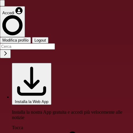
Accedi
Modifica profilo
Logout
Installa la Web App
Installa la nostra App gratuita e accedi più velocemente alle
notizie
Tocca