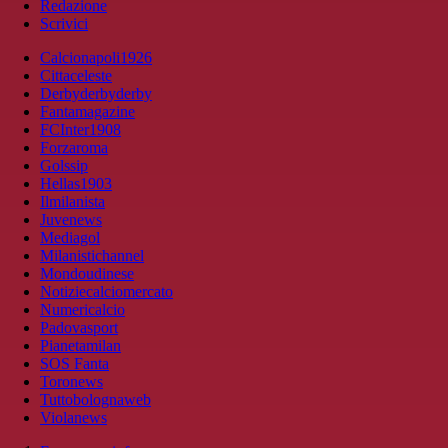
Redazione
Scrivici
Calcionapoli1926
Cittaceleste
Derbyderbyderby
Fantamagazine
FCInter1908
Forzaroma
Golssip
Hellas1903
Ilmilanista
Juvenews
Mediagol
Milanistichannel
Mondoudinese
Notiziecalciomercato
Numericalcio
Padovasport
Pianetamilan
SOS Fanta
Toronews
Tuttobolognaweb
Violanews