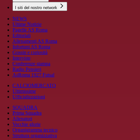
I siti del nostro network
NEWS
Ultime Notizie
Pagelle AS Roma
Editoriali
Allenamenti AS Roma
Infortuni AS Roma
Gossip e curiosità
Interviste
Conferenze stampa
Radio Pensieri
AsRoma 1927 Futsal
CALCIOMERCATO
Ultimissime
Ufficializzazioni
SQUADRA
Prima Squadra
Allenatori
Vecchie glorie
Organigramma tecnico
Struttura organizzativa