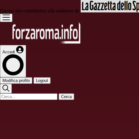
Questo sito contribuisce alla audience de
Accedi
Modifica profilo
Logout
Cerca