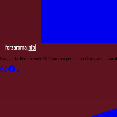
Sampdoria, Ferrero vuole Di Francesco per il dopo-Giampaolo: ostaco