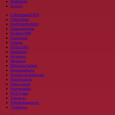
Redazione
Scrivici
Calcionapoli1926
Cittaceleste
Derbyderbyderby
Fantamagazine
FCInter1908
Forzaroma
Golssip
Hellas1903
Ilmilanista
Juvenews
Mediagol
Milanistichannel
Mondoudinese
Notiziecalciomercato
Numericalcio
Padovasport
Pianetamilan
SOS Fanta
Toronews
Tuttobolognaweb
Violanews