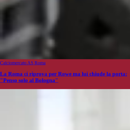
Calciomercato AS Roma
La Roma ci riprova per Rowe ma lui chiude la porta:
"Penso solo al Bologna"