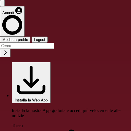
Accedi
Modifica profilo
Logout
Installa la Web App
Installa la nostra App gratuita e accedi più velocemente alle
notizie
Tocca