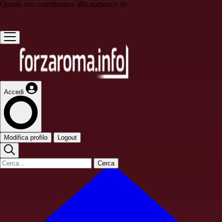
Questo sito contribuisce alla audience de
Accedi
Modifica profilo
Logout
Cerca