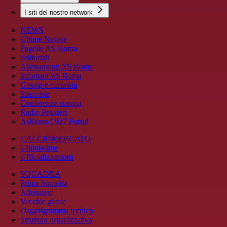
I siti del nostro network
NEWS
Ultime Notizie
Pagelle AS Roma
Editoriali
Allenamenti AS Roma
Infortuni AS Roma
Gossip e curiosità
Interviste
Conferenze stampa
Radio Pensieri
AsRoma 1927 Futsal
CALCIOMERCATO
Ultimissime
Ufficializzazioni
SQUADRA
Prima Squadra
Allenatori
Vecchie glorie
Organigramma tecnico
Struttura organizzativa