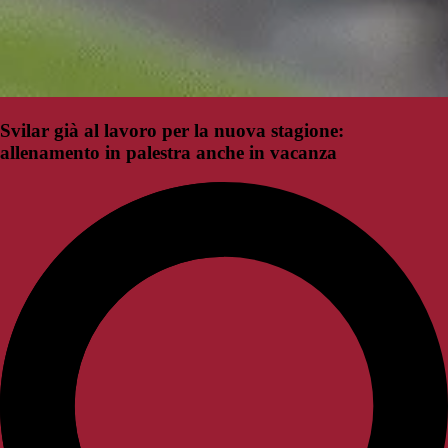
Svilar già al lavoro per la nuova stagione:
allenamento in palestra anche in vacanza