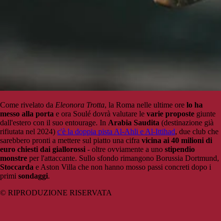
Come rivelato da
Eleonora Trotta
, la Roma nelle ultime ore
lo ha
messo alla porta
e ora Soulé dovrà valutare le
varie proposte
giunte
dall'estero con il suo entourage. In
Arabia Saudita
(destinazione già
rifiutata nel 2024)
c'è la doppia pista Al-Ahli e Al-Ittihad
, due club che
sarebbero pronti a mettere sul piatto una cifra
vicina ai 40 milioni di
euro chiesti dai giallorossi
- oltre ovviamente a uno
stipendio
monstre
per l'attaccante. Sullo sfondo rimangono Borussia Dortmund,
Stoccarda
e Aston Villa che non hanno mosso passi concreti dopo i
primi
sondaggi
.
© RIPRODUZIONE RISERVATA