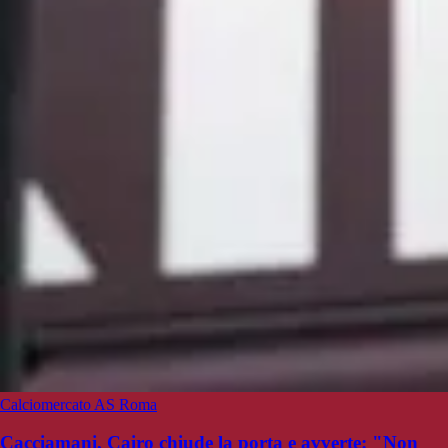
Calciomercato AS Roma
Cacciamani, Cairo chiude la porta e avverte: "Non