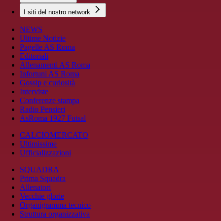
I siti del nostro network
NEWS
Ultime Notizie
Pagelle AS Roma
Editoriali
Allenamenti AS Roma
Infortuni AS Roma
Gossip e curiosità
Interviste
Conferenze stampa
Radio Pensieri
AsRoma 1927 Futsal
CALCIOMERCATO
Ultimissime
Ufficializzazioni
SQUADRA
Prima Squadra
Allenatori
Vecchie glorie
Organigramma tecnico
Struttura organizzativa