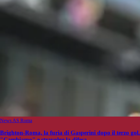
News AS Roma
Brighton-Roma, la furia di Gasperini dopo il terzo gol.
"Cambiamo" e stravolge la difesa