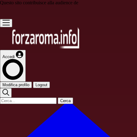
Questo sito contribuisce alla audience de
Accedi
Modifica profilo
Logout
Cerca