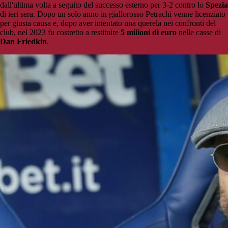
dall'ultima volta a seguito del successo esterno per 3-2 contro lo
Spezia
di ieri sera. Dopo un solo anno in giallorosso Petrachi venne licenziato
per giusta causa e, dopo aver intentato una querela nei confronti del
club, nel 2023 fu costretto a restituire
5 milioni di euro
nelle casse di
Dan Friedkin
.