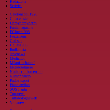
Redazione
Scrivici
Calcionapoli1926
Cittaceleste
Derbyderbyderby
Fantamagazine
FCInter1908
Forzaroma
Golssip
Hellas1903
Ilmilanista
Juvenews
Mediagol
Milanistichannel
Mondoudinese
Notiziecalciomercato
Numericalcio
Padovasport
Pianetamilan
SOS Fanta
Toronews
Tuttobolognaweb
Violanews