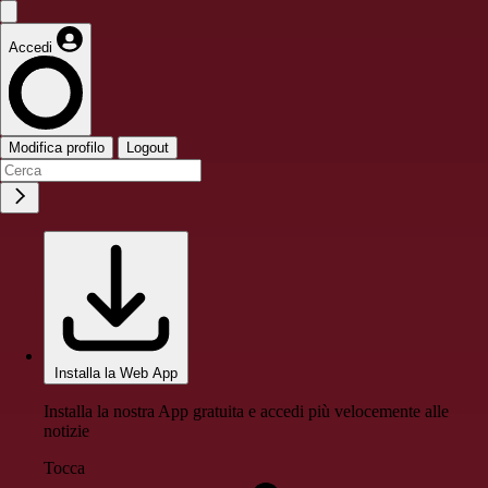
Accedi
Modifica profilo
Logout
Installa la Web App
Installa la nostra App gratuita e accedi più velocemente alle
notizie
Tocca