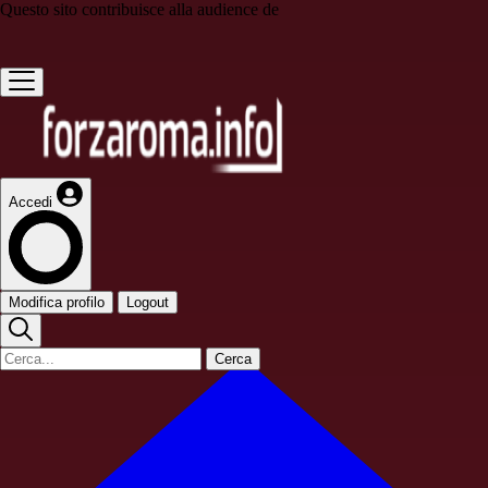
Questo sito contribuisce alla audience de
Accedi
Modifica profilo
Logout
Cerca