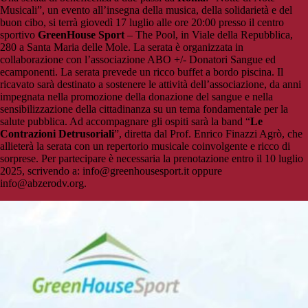
Musicali”, un evento all’insegna della musica, della solidarietà e del
buon cibo, si terrà giovedì 17 luglio alle ore 20:00 presso il centro
sportivo
GreenHouse Sport
– The Pool, in Viale della Repubblica,
280 a Santa Maria delle Mole. La serata è organizzata in
collaborazione con l’associazione ABO +/- Donatori Sangue ed
ecamponenti. La serata prevede un ricco buffet a bordo piscina. Il
ricavato sarà destinato a sostenere le attività dell’associazione, da anni
impegnata nella promozione della donazione del sangue e nella
sensibilizzazione della cittadinanza su un tema fondamentale per la
salute pubblica. Ad accompagnare gli ospiti sarà la band “
Le
Contrazioni Detrusoriali
”, diretta dal Prof. Enrico Finazzi Agrò, che
allieterà la serata con un repertorio musicale coinvolgente e ricco di
sorprese. Per partecipare è necessaria la prenotazione entro il 10 luglio
2025, scrivendo a: info@greenhousesport.it oppure
info@abzerodv.org.