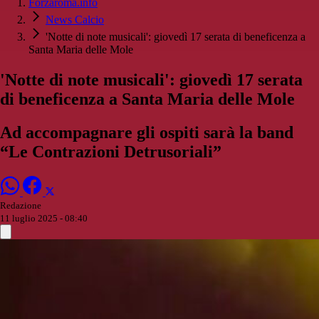
Forzaroma.info
News Calcio
'Notte di note musicali': giovedì 17 serata di beneficenza a
Santa Maria delle Mole
'Notte di note musicali': giovedì 17 serata
di beneficenza a Santa Maria delle Mole
Ad accompagnare gli ospiti sarà la band
“Le Contrazioni Detrusoriali”
Redazione
11 luglio 2025 - 08:40