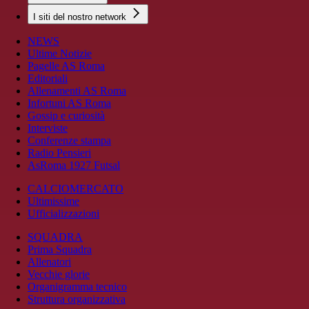
I siti del nostro network
NEWS
Ultime Notizie
Pagelle AS Roma
Editoriali
Allenamenti AS Roma
Infortuni AS Roma
Gossip e curiosità
Interviste
Conferenze stampa
Radio Pensieri
AsRoma 1927 Futsal
CALCIOMERCATO
Ultimissime
Ufficializzazioni
SQUADRA
Prima Squadra
Allenatori
Vecchie glorie
Organigramma tecnico
Struttura organizzativa