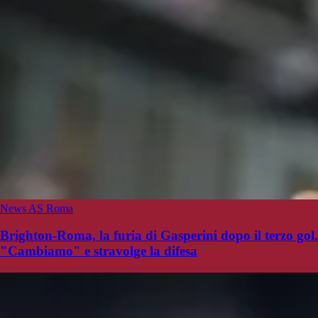
News AS Roma
Brighton-Roma, la furia di Gasperini dopo il terzo gol.
"Cambiamo" e stravolge la difesa