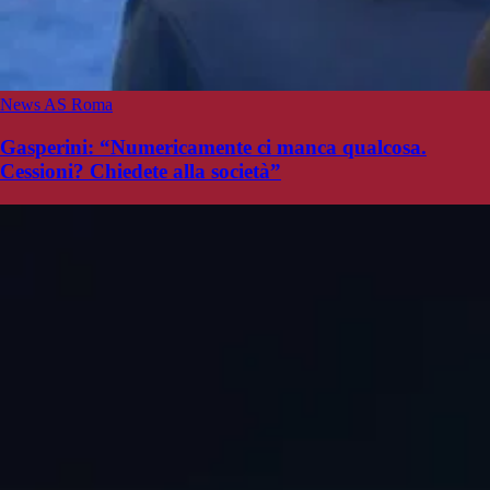
News AS Roma
Gasperini: “Numericamente ci manca qualcosa.
Cessioni? Chiedete alla società”