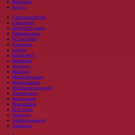
Redazione
Scrivici
Calcionapoli1926
Cittaceleste
Derbyderbyderby
Fantamagazine
FCInter1908
Forzaroma
Golssip
Hellas1903
Ilmilanista
Juvenews
Mediagol
Milanistichannel
Mondoudinese
Notiziecalciomercato
Numericalcio
Padovasport
Pianetamilan
SOS Fanta
Toronews
Tuttobolognaweb
Violanews