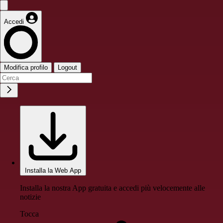
Accedi
Modifica profilo
Logout
Installa la Web App
Installa la nostra App gratuita e accedi più velocemente alle
notizie
Tocca