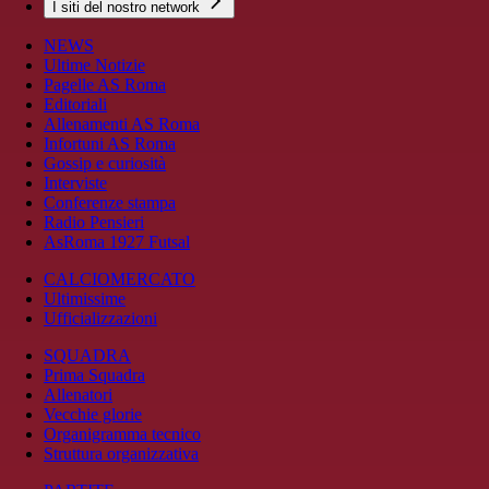
I siti del nostro network
NEWS
Ultime Notizie
Pagelle AS Roma
Editoriali
Allenamenti AS Roma
Infortuni AS Roma
Gossip e curiosità
Interviste
Conferenze stampa
Radio Pensieri
AsRoma 1927 Futsal
CALCIOMERCATO
Ultimissime
Ufficializzazioni
SQUADRA
Prima Squadra
Allenatori
Vecchie glorie
Organigramma tecnico
Struttura organizzativa