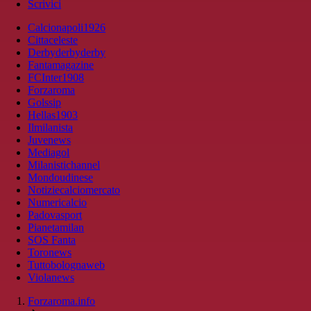
Scrivici
Calcionapoli1926
Cittaceleste
Derbyderbyderby
Fantamagazine
FCInter1908
Forzaroma
Golssip
Hellas1903
Ilmilanista
Juvenews
Mediagol
Milanistichannel
Mondoudinese
Notiziecalciomercato
Numericalcio
Padovasport
Pianetamilan
SOS Fanta
Toronews
Tuttobolognaweb
Violanews
Forzaroma.info