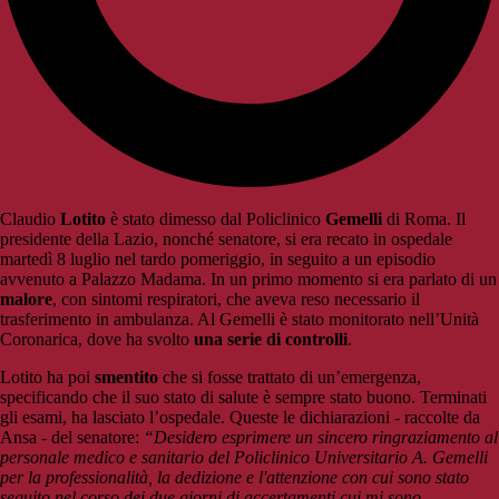
Claudio
Lotito
è stato dimesso dal Policlinico
Gemelli
di Roma. Il
presidente della Lazio, nonché senatore, si era recato in ospedale
martedì 8 luglio nel tardo pomeriggio, in seguito a un episodio
avvenuto a Palazzo Madama. In un primo momento si era parlato di un
malore
, con sintomi respiratori, che aveva reso necessario il
trasferimento in ambulanza. Al Gemelli è stato monitorato nell’Unità
Coronarica, dove ha svolto
una serie di controlli
.
Lotito ha poi
smentito
che si fosse trattato di un’emergenza,
specificando che il suo stato di salute è sempre stato buono. Terminati
gli esami, ha lasciato l’ospedale. Queste le dichiarazioni - raccolte da
Ansa - del senatore:
“Desidero esprimere un sincero ringraziamento al
personale medico e sanitario del Policlinico Universitario A. Gemelli
per la professionalità, la dedizione e l'attenzione con cui sono stato
seguito nel corso dei due giorni di accertamenti cui mi sono