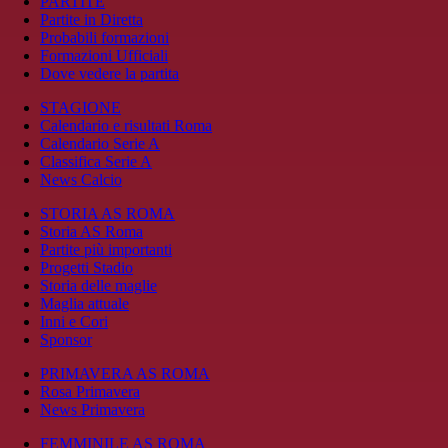
PARTITE
Partite in Diretta
Probabili formazioni
Formazioni Ufficiali
Dove vedere la partita
STAGIONE
Calendario e risultati Roma
Calendario Serie A
Classifica Serie A
News Calcio
STORIA AS ROMA
Storia AS Roma
Partite più importanti
Progetti Stadio
Storia delle maglie
Maglia attuale
Inni e Cori
Sponsor
PRIMAVERA AS ROMA
Rosa Primavera
News Primavera
FEMMINILE AS ROMA