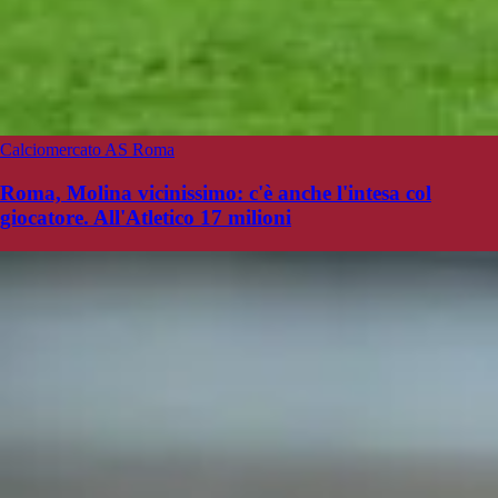
Calciomercato AS Roma
Roma, Molina vicinissimo: c'è anche l'intesa col
giocatore. All'Atletico 17 milioni