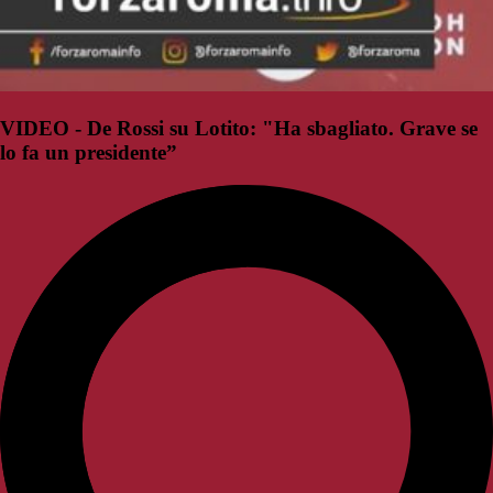
VIDEO - De Rossi su Lotito: "Ha sbagliato. Grave se
lo fa un presidente”