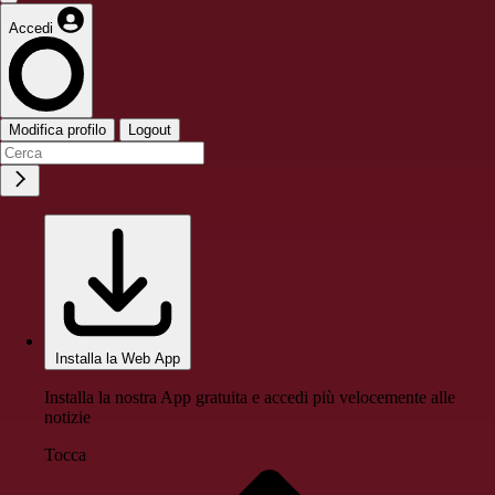
Accedi
Modifica profilo
Logout
Installa la Web App
Installa la nostra App gratuita e accedi più velocemente alle
notizie
Tocca