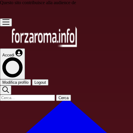
Questo sito contribuisce alla audience de
Accedi
Modifica profilo
Logout
Cerca