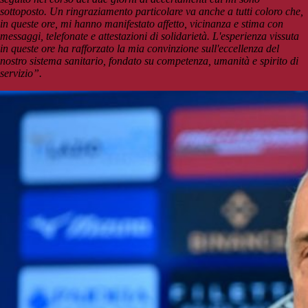
sottoposto. Un ringraziamento particolare va anche a tutti coloro che,
in queste ore, mi hanno manifestato affetto, vicinanza e stima con
messaggi, telefonate e attestazioni di solidarietà. L'esperienza vissuta
in queste ore ha rafforzato la mia convinzione sull'eccellenza del
nostro sistema sanitario, fondato su competenza, umanità e spirito di
servizio”.