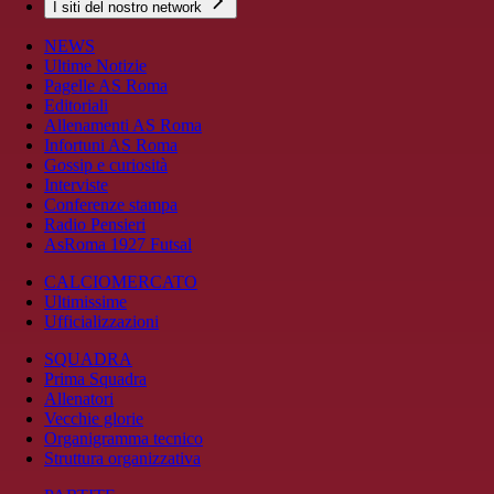
I siti del nostro network
NEWS
Ultime Notizie
Pagelle AS Roma
Editoriali
Allenamenti AS Roma
Infortuni AS Roma
Gossip e curiosità
Interviste
Conferenze stampa
Radio Pensieri
AsRoma 1927 Futsal
CALCIOMERCATO
Ultimissime
Ufficializzazioni
SQUADRA
Prima Squadra
Allenatori
Vecchie glorie
Organigramma tecnico
Struttura organizzativa