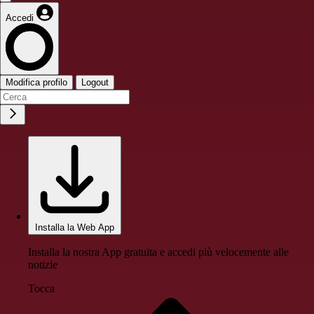
Accedi
Modifica profilo
Logout
Installa la Web App
Installa la nostra App gratuita e accedi più velocemente alle
notizie
Tocca