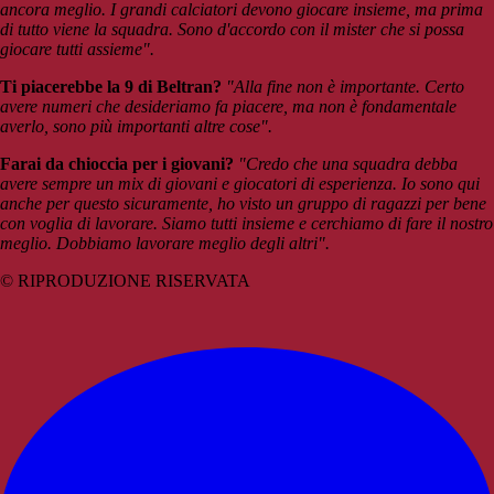
ancora meglio. I grandi calciatori devono giocare insieme, ma prima
di tutto viene la squadra. Sono d'accordo con il mister che si possa
giocare tutti assieme".
Ti piacerebbe la 9 di Beltran?
"Alla fine non è importante. Certo
avere numeri che desideriamo fa piacere, ma non è fondamentale
averlo, sono più importanti altre cose".
Farai da chioccia per i giovani?
"Credo che una squadra debba
avere sempre un mix di giovani e giocatori di esperienza. Io sono qui
anche per questo sicuramente, ho visto un gruppo di ragazzi per bene
con voglia di lavorare. Siamo tutti insieme e cerchiamo di fare il nostro
meglio. Dobbiamo lavorare meglio degli altri".
© RIPRODUZIONE RISERVATA