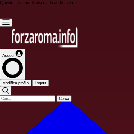
Questo sito contribuisce alla audience de
Accedi
Modifica profilo
Logout
Cerca