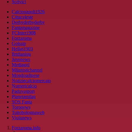
Scrivici
Calcionapoli1926
Cittaceleste
Derbyderbyderby
Fantamagazine
FCInter1908
Forzaroma
Golssip
Hellas1903
Ilmilanista
Juvenews
Mediagol
Milanistichannel
Mondoudinese
Notiziecalciomercato
Numericalcio
Padovasport
Pianetamilan
SOS Fanta
Toronews
Tuttobolognaweb
Violanews
Forzaroma.info