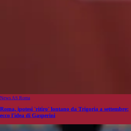
News AS Roma
Roma, ipotesi 'ritiro' lontano da Trigoria a settembre:
ecco l'idea di Gasperini