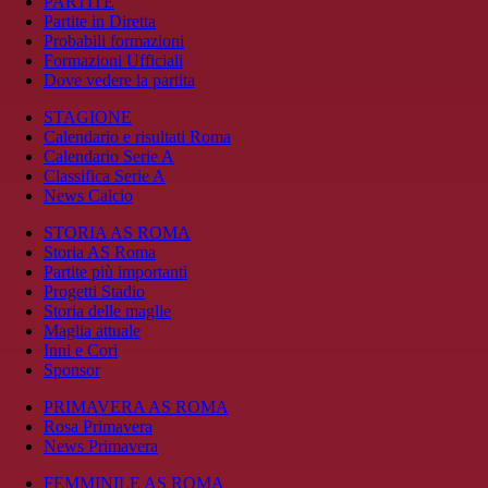
PARTITE
Partite in Diretta
Probabili formazioni
Formazioni Ufficiali
Dove vedere la partita
STAGIONE
Calendario e risultati Roma
Calendario Serie A
Classifica Serie A
News Calcio
STORIA AS ROMA
Storia AS Roma
Partite più importanti
Progetti Stadio
Storia delle maglie
Maglia attuale
Inni e Cori
Sponsor
PRIMAVERA AS ROMA
Rosa Primavera
News Primavera
FEMMINILE AS ROMA