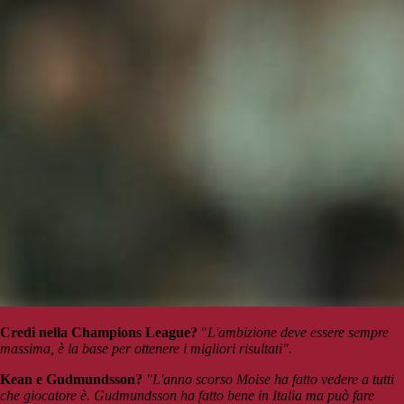
Credi nella Champions League?
"
L'ambizione deve essere sempre
massima, è la base per ottenere i migliori risultati".
Kean e Gudmundsson?
"L'anno scorso Moise ha fatto vedere a tutti
che giocatore è. Gudmundsson ha fatto bene in Italia ma può fare