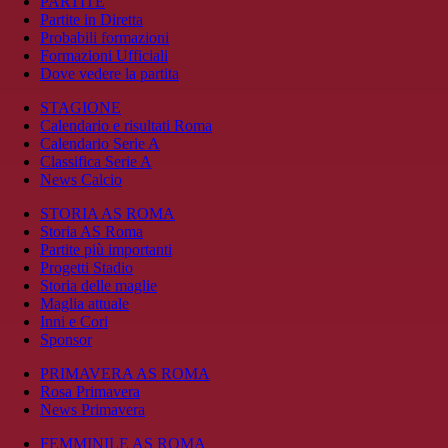
PARTITE
Partite in Diretta
Probabili formazioni
Formazioni Ufficiali
Dove vedere la partita
STAGIONE
Calendario e risultati Roma
Calendario Serie A
Classifica Serie A
News Calcio
STORIA AS ROMA
Storia AS Roma
Partite più importanti
Progetti Stadio
Storia delle maglie
Maglia attuale
Inni e Cori
Sponsor
PRIMAVERA AS ROMA
Rosa Primavera
News Primavera
FEMMINILE AS ROMA