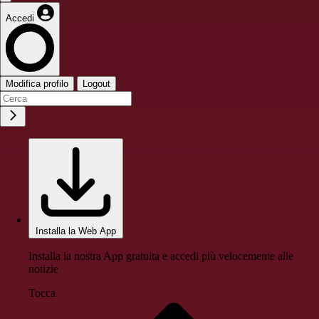
Accedi
Modifica profilo
Logout
Installa la Web App
Installa la nostra App gratuita e accedi più velocemente alle
notizie
Tocca