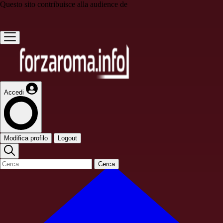
Questo sito contribuisce alla audience de
Accedi
Modifica profilo
Logout
Cerca