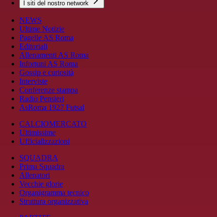
I siti del nostro network
NEWS
Ultime Notizie
Pagelle AS Roma
Editoriali
Allenamenti AS Roma
Infortuni AS Roma
Gossip e curiosità
Interviste
Conferenze stampa
Radio Pensieri
AsRoma 1927 Futsal
CALCIOMERCATO
Ultimissime
Ufficializzazioni
SQUADRA
Prima Squadra
Allenatori
Vecchie glorie
Organigramma tecnico
Struttura organizzativa