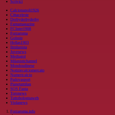
Scrivici
Calcionapoli1926
Cittaceleste
Derbyderbyderby
Fantamagazine
FCInter1908
Forzaroma
Golssip
Hellas1903
Ilmilanista
Juvenews
Mediagol
Milanistichannel
Mondoudinese
Notiziecalciomercato
Numericalcio
Padovasport
Pianetamilan
SOS Fanta
Toronews
Tuttobolognaweb
Violanews
Forzaroma.info