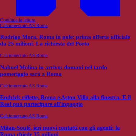
Continua la lettura
Calciomercato AS Roma
Rodrigo Mora, Roma in pole: prima offerta ufficiale
da 25 milioni. La richiesta del Porto
Calciomercato AS Roma
Nahuel Molina in arrivo: domani nel tardo
pomeriggio sarà a Roma
Calciomercato AS Roma
Endrick riflette, Roma e Aston Villa alla finestra. E il
Real può partecipare all'ingaggio
Calciomercato AS Roma
Milan-Soulé, ieri nuovi contatti con gli agenti: la
Roma chiede 35 milioni