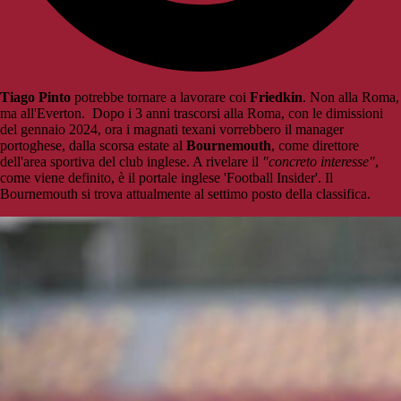
Tiago Pinto
potrebbe tornare a lavorare coi
Friedkin
. Non alla Roma,
ma all'Everton. Dopo i 3 anni trascorsi alla Roma, con le dimissioni
del gennaio 2024, ora i magnati texani vorrebbero il manager
portoghese, dalla scorsa estate al
Bournemouth
, come direttore
dell'area sportiva del club inglese. A rivelare il
"concreto interesse"
,
come viene definito, è il portale inglese 'Football Insider'. Il
Bournemouth si trova attualmente al settimo posto della classifica.