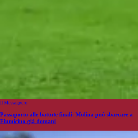
Il Messaggero
Passaporto alle battute finali: Molina può sbarcare a
Fiumicino già domani