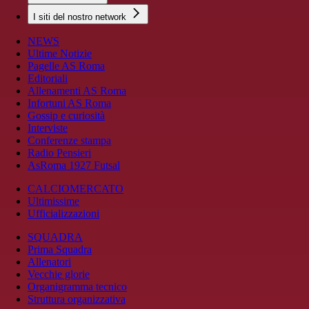
I siti del nostro network
NEWS
Ultime Notizie
Pagelle AS Roma
Editoriali
Allenamenti AS Roma
Infortuni AS Roma
Gossip e curiosità
Interviste
Conferenze stampa
Radio Pensieri
AsRoma 1927 Futsal
CALCIOMERCATO
Ultimissime
Ufficializzazioni
SQUADRA
Prima Squadra
Allenatori
Vecchie glorie
Organigramma tecnico
Struttura organizzativa