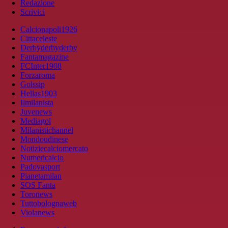
Redazione
Scrivici
Calcionapoli1926
Cittaceleste
Derbyderbyderby
Fantamagazine
FCInter1908
Forzaroma
Golssip
Hellas1903
Ilmilanista
Juvenews
Mediagol
Milanistichannel
Mondoudinese
Notiziecalciomercato
Numericalcio
Padovasport
Pianetamilan
SOS Fanta
Toronews
Tuttobolognaweb
Violanews