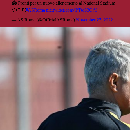
🏟️ Pronti per un nuovo allenamento al National Stadium
💪🇯🇵
#ASRoma
pic.twitter.com/tPTtq63OAI
— AS Roma (@OfficialASRoma)
November 27, 2022