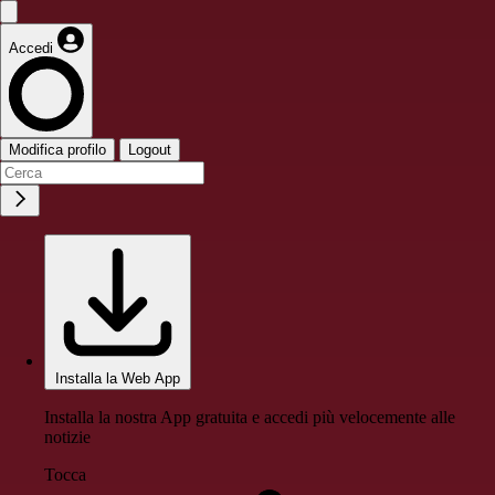
Accedi
Modifica profilo
Logout
Installa la Web App
Installa la nostra App gratuita e accedi più velocemente alle
notizie
Tocca