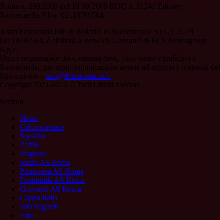
Roma n. 299/2009 del 18-09-2009 ROC n. 21241 Editore
Soccermedia P.Iva: 02118780564
Il sito Forzaroma.info di titolarità di Soccermedia S.r.l., C.F./PI
02118780564, è affiliato al network Gazzanet di RCS Mediagroup
S.p.a..
Unico responsabile dei contenuti (testi, foto, video e grafiche) è
Soccermedia; per ogni comunicazione avente ad oggetto i contenuti del
Sito scrivere a
info@forzaroma.info
Copyright 2021-2026 © Tutti i diritti riservati.
Sezioni
News
Calciomercato
Squadra
Partite
Stagione
Storia AS Roma
Primavera AS Roma
Femminile AS Roma
Giovanili AS Roma
Coppa Italia
Info Biglietti
Foto