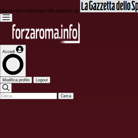
Questo sito contribuisce alla audience de
Accedi
Modifica profilo
Logout
Cerca