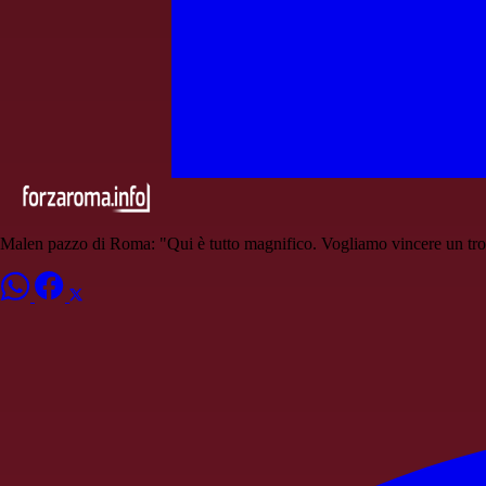
Malen pazzo di Roma: "Qui è tutto magnifico. Vogliamo vincere un tr