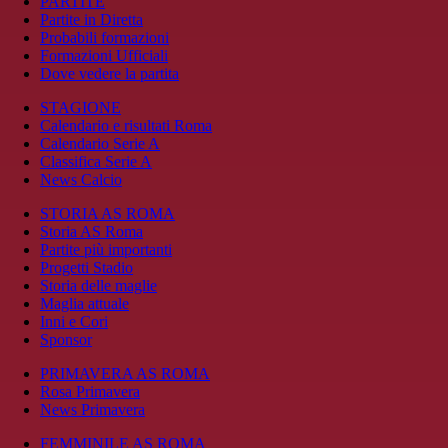
PARTITE
Partite in Diretta
Probabili formazioni
Formazioni Ufficiali
Dove vedere la partita
STAGIONE
Calendario e risultati Roma
Calendario Serie A
Classifica Serie A
News Calcio
STORIA AS ROMA
Storia AS Roma
Partite più importanti
Progetti Stadio
Storia delle maglie
Maglia attuale
Inni e Cori
Sponsor
PRIMAVERA AS ROMA
Rosa Primavera
News Primavera
FEMMINILE AS ROMA