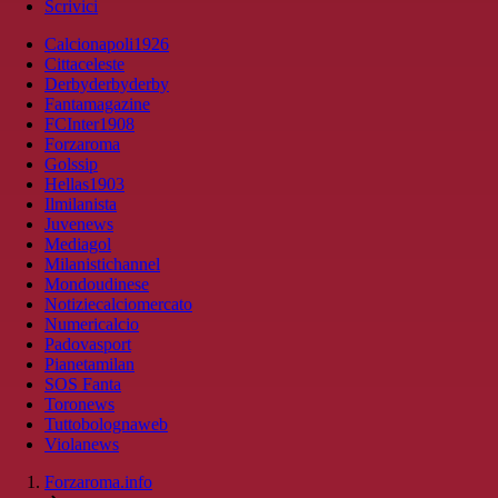
Scrivici
Calcionapoli1926
Cittaceleste
Derbyderbyderby
Fantamagazine
FCInter1908
Forzaroma
Golssip
Hellas1903
Ilmilanista
Juvenews
Mediagol
Milanistichannel
Mondoudinese
Notiziecalciomercato
Numericalcio
Padovasport
Pianetamilan
SOS Fanta
Toronews
Tuttobolognaweb
Violanews
Forzaroma.info