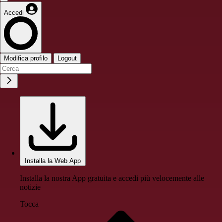
Accedi
Modifica profilo
Logout
Installa la Web App
Installa la nostra App gratuita e accedi più velocemente alle
notizie
Tocca