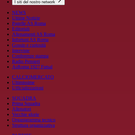
I siti del nostro network
NEWS
Ultime Notizie
Pagelle AS Roma
Editoriali
Allenamenti AS Roma
Infortuni AS Roma
Gossip e curiosità
Interviste
Conferenze stampa
Radio Pensieri
AsRoma 1927 Futsal
CALCIOMERCATO
Ultimissime
Ufficializzazioni
SQUADRA
Prima Squadra
Allenatori
Vecchie glorie
Organigramma tecnico
Struttura organizzativa