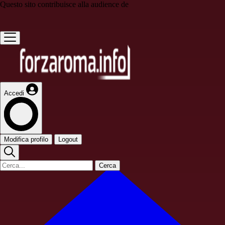
Questo sito contribuisce alla audience de
Accedi
Modifica profilo
Logout
Cerca