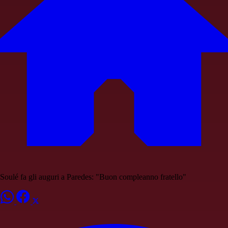
Soulé fa gli auguri a Paredes: "Buon compleanno fratello"