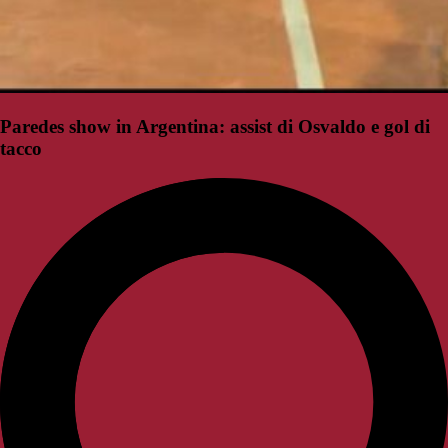
Paredes show in Argentina: assist di Osvaldo e gol di
tacco